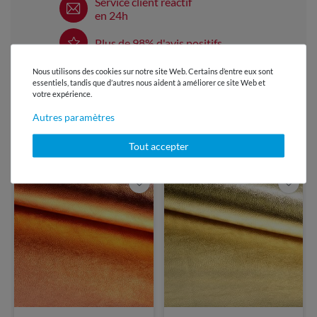
Service client réactif
en 24h
Plus de 98% d'avis positifs
Patrons gratuits chaque mois
Nous utilisons des cookies sur notre site Web. Certains d’entre eux sont
- dans le Snaply Magazine
essentiels, tandis que d’autres nous aident à améliorer ce site Web et
votre expérience.
Autres paramètres
VOUS AIMEREZ PEUT-ÊTRE AUSSI
Tout accepter