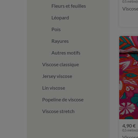
0,5 mètre(s
Fleurs et feuilles
Viscos
Léopard
Pois
Rayures
Autres motifs
Viscose classique
Jersey viscose
Lin viscose
Popeline de viscose
Viscose stretch
4,90 €
0,5 mètre(s
Viscose