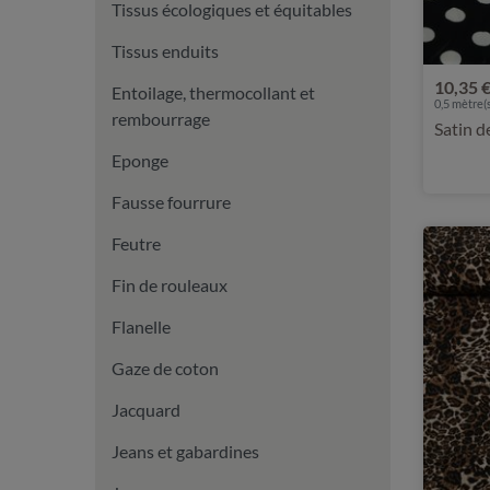
Tissus écologiques et équitables
Tissus enduits
10,35 
Entoilage, thermocollant et
0,5 mètre(s
rembourrage
Satin d
Eponge
Fausse fourrure
Feutre
Fin de rouleaux
Flanelle
Gaze de coton
Jacquard
Jeans et gabardines