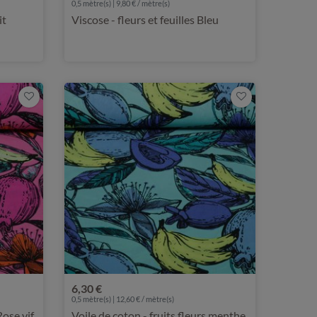
0,5 mètre(s) | 9,80 € / mètre(s)
it
Viscose - fleurs et feuilles Bleu
6,30 €
0,5 mètre(s) | 12,60 € / mètre(s)
Rose vif
Voile de coton - fruits fleurs menthe