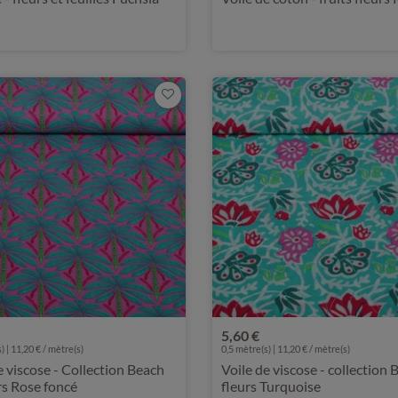
5,60 €
) | 11,20 € / mètre(s)
0,5 mètre(s) | 11,20 € / mètre(s)
e viscose - Collection Beach
Voile de viscose - collection 
s Rose foncé
fleurs Turquoise