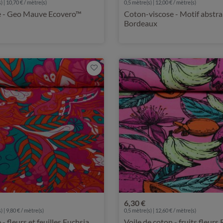
) | 10,70 € / mètre(s)
0,5 mètre(s) | 12,00 € / mètre(s)
e - Geo Mauve Ecovero™
Coton-viscose - Motif abstra
Bordeaux
6,30 €
) | 9,80 € / mètre(s)
0,5 mètre(s) | 12,60 € / mètre(s)
 - fleurs et feuilles Fuchsia
Voile de coton - fruits fleurs 