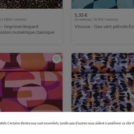
5,35 €
) | 9,80 € / mètre(s)
0,5 mètre(s) | 10,70 € / mètre(s)
 - Imprimé léopard
Viscose - Geo vert pétrole E
ssion numérique classique
 Web. Certains d’entre eux sont essentiels, tandis que d’autres nous aident à améliorer ce site