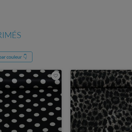
RIMÉS
 par couleur
👇