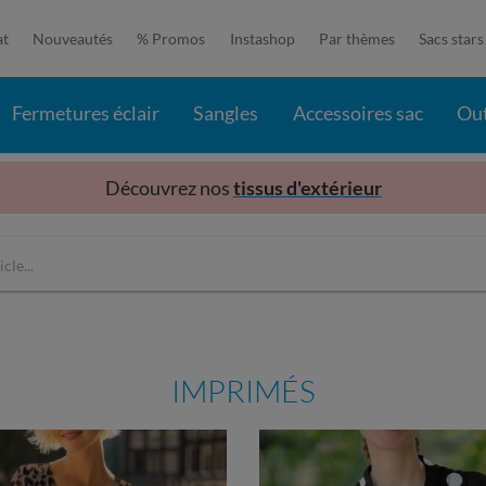
at
Nouveautés
% Promos
Instashop
Par thèmes
Sacs stars
Fermetures éclair
Sangles
Accessoires sac
Out
Découvrez nos
tissus d'extérieur
IMPRIMÉS