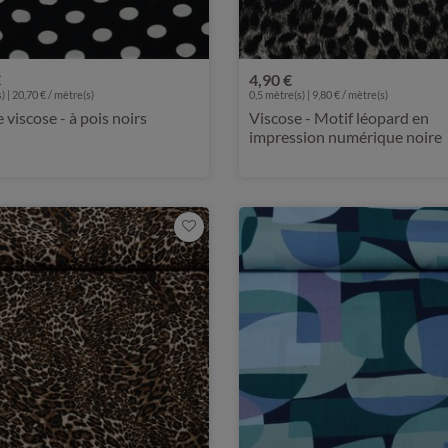
€
4,90 €
) | 20,70 € / mètre(s)
0,5 mètre(s) | 9,80 € / mètre(s)
e viscose - à pois noirs
Viscose - Motif léopard en
impression numérique noire