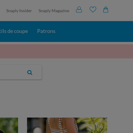
Snaply Insider
Snaply Magazine
ils de coupe
Patrons