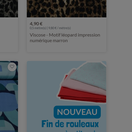
4,90 €
0,5 mètre(s) | 9,80 € / mètre(s)
Viscose - Motif léopard impression
numérique marron