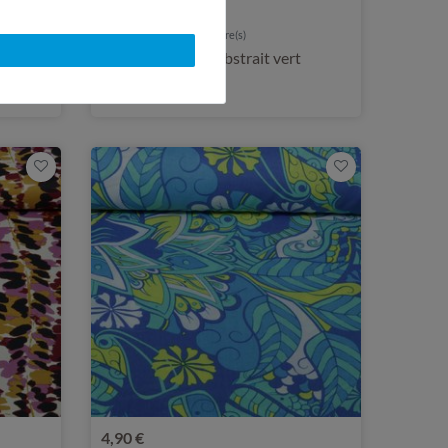
6,00 €
0,5 mètre(s) | 12,00 € / mètre(s)
t violet
Coton-viscose - Abstrait vert
4,90 €