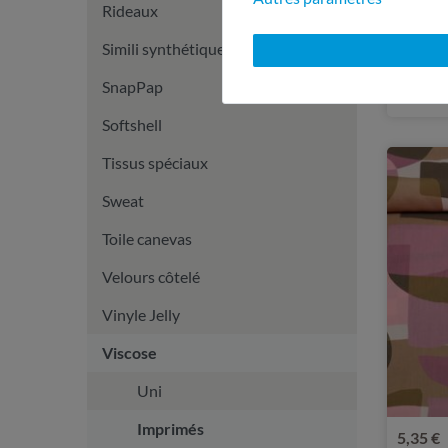
Rideaux
5,35 €
0,5 mètre(s
Simili synthétique
Viscos
SnapPap
Softshell
Tissus spéciaux
Sweat
Toile canevas
Velours côtelé
Vinyle Jelly
Viscose
Uni
Imprimés
5,35 €