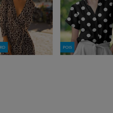
ARD
POIS