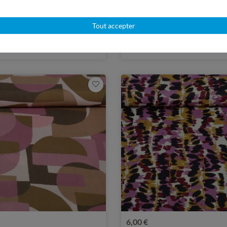
6,00 €
) | 10,70 € / mètre(s)
0,5 mètre(s) | 12,00 € / mètre(s)
Tout accepter
e - Geo Rose Ecovero™
Coton-viscose - Motif abstrai
6,00 €