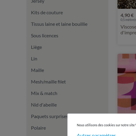
Jersey
Kits de couture
4,90 €
0,5 mètre(s
Tissus laine et laine bouillie
Viscose
d'impre
Sous licences
marron
Liège
Lin
Maille
Mesh/maille filet
Mix & match
Nid d'abeille
Paquets surprises
Nous utilisons des cookies sur notre site
Polaire
Autres paramètres