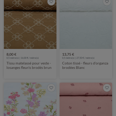
8,00 €
13,75 €
0,5 mètre(s) | 16,00 € / mètre(s)
0,5 mètre(s) | 27,50 € / mètre(s)
Tissu matelassé pour veste -
Coton tissé - fleurs d'organza
losanges fleuris brodés brun
brodées Blanc
caramel