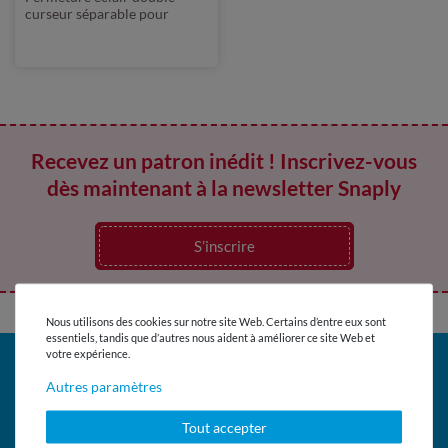
curseur séparable pour
vestes 95 cm
Recevez un patron inédit ! Inscrivez-vous
dès maintenant à la newsletter Snaply
S’inscrire
Nous utilisons des cookies sur notre site Web. Certains d’entre eux sont
essentiels, tandis que d’autres nous aident à améliorer ce site Web et
votre expérience.
UNE QUESTION ?
Autres paramètres
Service client
Tout accepter