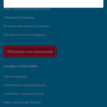
Contact
FAQ - Questions les plus posées
Paiement et livraison
Droit de rétractation et retours
Donnez votre avis et gagnez !
Révoquer ma commande
Les plus recherchés
Patrons gratuits
Guides tissus Snaply gratuits
Conseiller interactif gratuit
Idées couture par thèmes