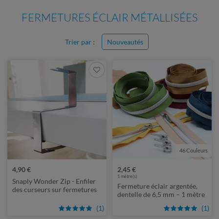
FERMETURES ÉCLAIR MÉTALLISÉES
Trier par :
Nouveautés
46 Couleurs
4,90 €
2,45 €
1
mètre(s)
Snaply Wonder Zip - Enfiler
Fermeture éclair argentée,
des curseurs sur fermetures
dentelle de 6,5 mm – 1 mètre
éclair
de long – métallisée
(1)
(1)