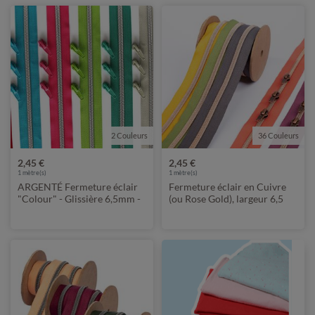
2 Couleurs
36 Couleurs
2,45 €
2,45 €
1
mètre(s)
1
mètre(s)
ARGENTÉ Fermeture éclair
Fermeture éclair en Cuivre
"Colour" - Glissière 6,5mm -
(ou Rose Gold), largeur 6,5
Longueur 1m - Métallisé
mm - longueur 1 m -
métallisée