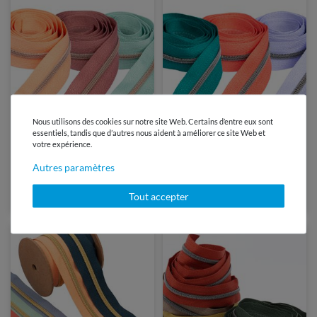
34 Couleurs
39 Couleurs
Nous utilisons des cookies sur notre site Web. Certains d’entre eux sont
essentiels, tandis que d’autres nous aident à améliorer ce site Web et
votre expérience.
2,45 €
2,45 €
1
mètre(s)
1
mètre(s)
Autres paramètres
Fermeture éclair métallisée 4
Fermeture éclair métallisée 4
mm CUIVRÉ - au mètre
mm METAL FONCÉ - au
mètre
Tout accepter