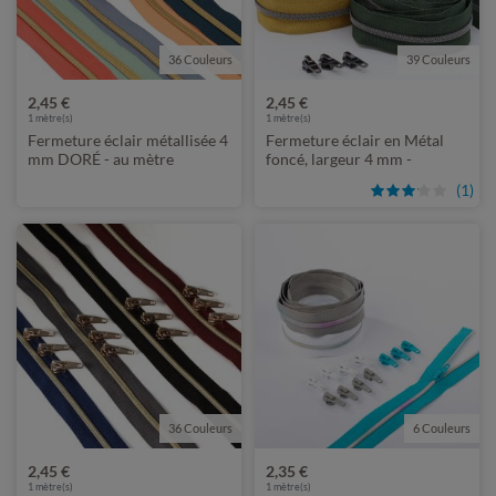
36 Couleurs
39 Couleurs
2,45 €
2,45 €
1
mètre(s)
1
mètre(s)
Fermeture éclair métallisée 4
Fermeture éclair en Métal
mm DORÉ - au mètre
foncé, largeur 4 mm -
longueur 1 m - métallisée
(1)
36 Couleurs
6 Couleurs
2,45 €
2,35 €
1
mètre(s)
1
mètre(s)