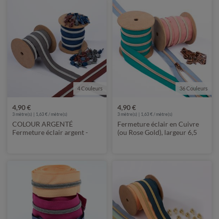
4 Couleurs
36 Couleurs
4,90 €
4,90 €
3
mètre(s) | 1,63 € / mètre(s)
3
mètre(s) | 1,63 € / mètre(s)
COLOUR ARGENTÉ
Fermeture éclair en Cuivre
Fermeture éclair argent -
(ou Rose Gold), largeur 6,5
Glissière 6,5mm - Longueur
mm – longueur 3 m –
1m - Métallisé
métallisée