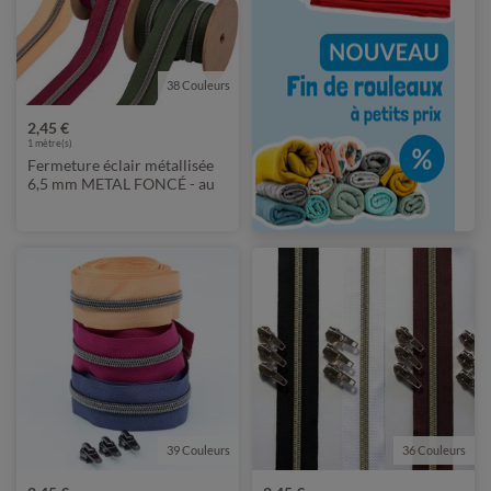
38 Couleurs
2,45 €
1
mètre(s)
Fermeture éclair métallisée
6,5 mm METAL FONCÉ - au
mètre
39 Couleurs
36 Couleurs