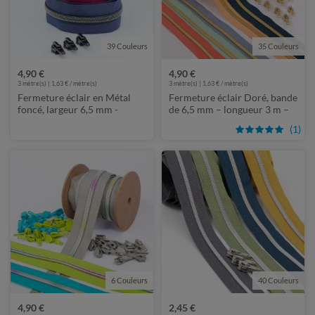
39 Couleurs
35 Couleurs
4,90 €
4,90 €
3
mètre(s) | 1,63 € / mètre(s)
3
mètre(s) | 1,63 € / mètre(s)
Fermeture éclair en Métal
Fermeture éclair Doré, bande
foncé, largeur 6,5 mm -
de 6,5 mm – longueur 3 m –
longueur 3 m - métallisée
métallisée
(1)
6 Couleurs
40 Couleurs
4,90 €
2,45 €