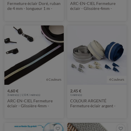
Fermeture éclair Doré, ruban
ARC-EN-CIEL Fermeture
de 4 mm - longueur 1 m -
éclair - Glissière 4mm -
métallisée
Longueur 1m - Métallisé
6 Couleurs
4 Couleurs
4,60 €
2,45 €
3
mètre(s) | 1,53 € / mètre(s)
1
mètre(s)
ARC-EN-CIEL Fermeture
COLOUR ARGENTÉ
éclair - Glissière 4mm -
Fermeture éclair argent -
Longueur 3m - Métallisé
Glissière 4mm - Longueur 1m
- Métallisé