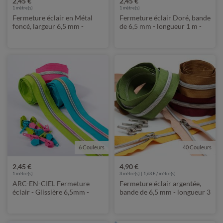
2,45 €
2,45 €
1
mètre(s)
1
mètre(s)
Fermeture éclair en Métal
Fermeture éclair Doré, bande
foncé, largeur 6,5 mm -
de 6,5 mm - longueur 1 m -
longueur 1 m - métallisée
métallisée
6 Couleurs
40 Couleurs
2,45 €
4,90 €
1
mètre(s)
3
mètre(s) | 1,63 € / mètre(s)
ARC-EN-CIEL Fermeture
Fermeture éclair argentée,
éclair - Glissière 6,5mm -
bande de 6,5 mm - longueur 3
Longueur 1m - Métallisé
m - métallisée