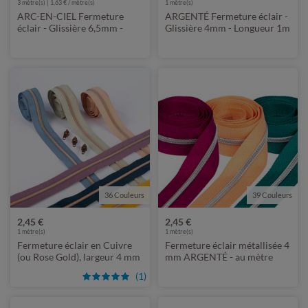
3
mètre(s) | 1,63 € / mètre(s)
1
mètre(s)
ARC-EN-CIEL Fermeture
ARGENTÉ Fermeture éclair -
éclair - Glissière 6,5mm -
Glissière 4mm - Longueur 1m
Longueur 3m - Métallisé
- Métallisé
36 Couleurs
39 Couleurs
2,45 €
2,45 €
1
mètre(s)
1
mètre(s)
Fermeture éclair en Cuivre
Fermeture éclair métallisée 4
(ou Rose Gold), largeur 4 mm
mm ARGENTÉ - au mètre
- longueur 1 m - métallisée
(1)