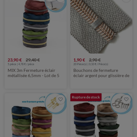
23,90 €
29,40 €
1,90 €
2,90 €
5 pièce | 4,78 € / pièce
20 Pièce(s) | 0,10 € / Pièce(s)
MIX 3m Fermeture éclair
Bouchons de fermeture
métallisée 6,5mm - Lot de 5
éclair argent pour glissière de
DARK
6,5mm - 20 pièces
Rupture de stock