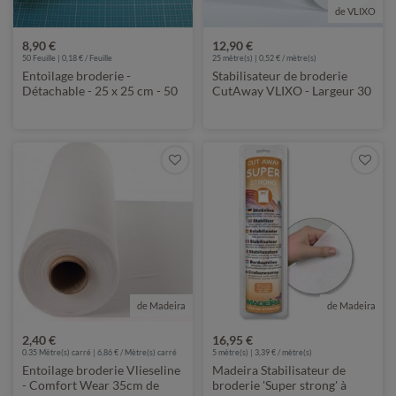
de VLIXO
8,90 €
12,90 €
50 Feuille | 0,18 € / Feuille
25
mètre(s) | 0,52 € / mètre(s)
Entoilage broderie -
Stabilisateur de broderie
Détachable - 25 x 25 cm - 50
CutAway VLIXO - Largeur 30
pièces
cm - Rouleau de 25 m
de Madeira
de Madeira
2,40 €
16,95 €
0.35 Mètre(s) carré | 6,86 € / Mètre(s) carré
5
mètre(s) | 3,39 € / mètre(s)
Entoilage broderie Vlieseline
Madeira Stabilisateur de
- Comfort Wear 35cm de
broderie 'Super strong' à