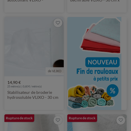
hydrosoluble - imprimable -
25 m
10 feuilles
de VLIXO
14,90 €
25
mètre(s) | 0,60 € / mètre(s)
Stabilisateur de broderie
hydrosoluble VLIXO - 30 cm
x 25 m
Rupture de stock
Rupture de stock