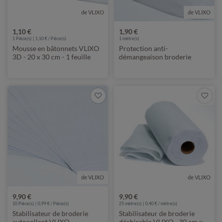
de VLIXO
de VLIXO
1,10 €
1,90 €
1 Pièce(s) | 1,10 € / Pièce(s)
1
mètre(s)
Mousse en bâtonnets VLIXO
Protection anti-
3D - 20 x 30 cm - 1 feuille
démangeaison broderie
VLIXO Stickcover - Au mètre
de VLIXO
de VLIXO
9,90 €
9,90 €
10 Pièce(s) | 0,99 € / Pièce(s)
25
mètre(s) | 0,40 € / mètre(s)
Stabilisateur de broderie
Stabilisateur de broderie
autocollant VLIXO -
déchirable VLIXO - 30 cm x