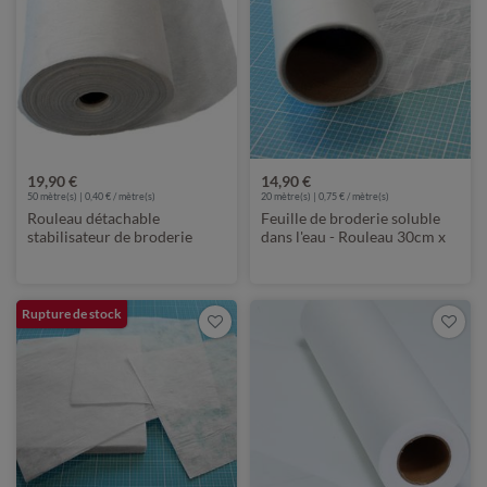
19,90 €
14,90 €
50
mètre(s) | 0,40 € / mètre(s)
20
mètre(s) | 0,75 € / mètre(s)
Rouleau détachable
Feuille de broderie soluble
stabilisateur de broderie
dans l'eau - Rouleau 30cm x
Vlieseline 50cm x 50m
20m
Rupture de stock