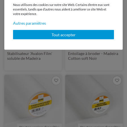
Nous utilisons des cookies sur notre site Web. Certains d’entre eux sont
essentiels, tandis que d’autres nous aident à améliorer ce site Web et
votre expérience.
Autres paramètres
de Madeira
de Madeira
Tout accepter
16,95 €
16,95 €
10
mètre(s) | 1,70 € / mètre(s)
10
mètre(s) | 1,70 € / mètre(s)
Stabilisateur 'Avalon Film'
Entoilage à broder - Madeira
soluble de Madeira
Cotton soft Noir