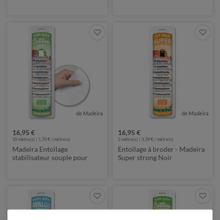
large
découper
de Madeira
de Madeira
16,95 €
16,95 €
10
mètre(s) | 1,70 € / mètre(s)
5
mètre(s) | 3,39 € / mètre(s)
Madeira Entoilage
Entoilage à broder - Madeira
stabilisateur souple pour
Super strong Noir
broderie 'Cotton soft'