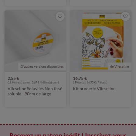
D'autres versions disponibles
de Vlieseline
de Vlieseline
2,55 €
16,75 €
0.9 Mètre(s) carré | 5,67 € / Mètre(s) carré
1 Pièce(s) | 16,75 € / Pièce(s)
Vlieseline Soluvlies Non tissé
Kit broderie Vlieseline
soluble - 90cm de large
Recevez un patron inédit ! Inscrivez-vous