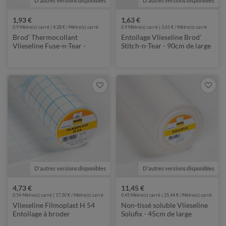
D'autres versions disponibles
de Vlieseline
D'autres versions disponibles
de Vlieseline
1,93 €
1,63 €
0.9 Mètre(s) carré | 4,28 € / Mètre(s) carré
0.9 Mètre(s) carré | 3,61 € / Mètre(s) carré
Brod' Thermocollant
Entoilage Vlieseline Brod'
Vlieseline Fuse-n-Tear -
Stitch-n-Tear - 90cm de large
90cm de large
D'autres versions disponibles
de Vlieseline
D'autres versions disponibles
de Vlieseline
4,73 €
11,45 €
0.54 Mètre(s) carré | 17,50 € / Mètre(s) carré
0.45 Mètre(s) carré | 25,44 € / Mètre(s) carré
Vlieseline Filmoplast H 54
Non-tissé soluble Vlieseline
Entoilage à broder
Solufix - 45cm de large
autocollant Largeur 54,5cm