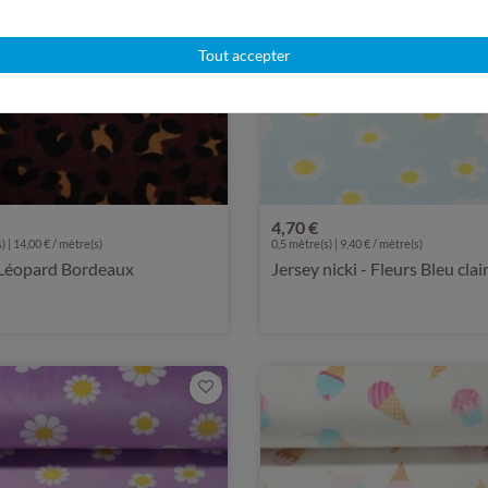
Tout accepter
4,70 €
) | 14,00 € / mètre(s)
0,5 mètre(s) | 9,40 € / mètre(s)
 Léopard Bordeaux
Jersey nicki - Fleurs Bleu clai