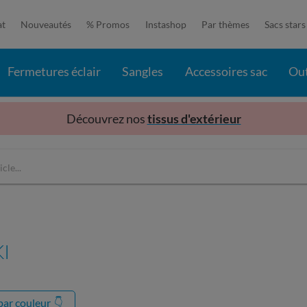
at
Nouveautés
% Promos
Instashop
Par thèmes
Sacs stars
Fermetures éclair
Sangles
Accessoires sac
Out
Découvrez nos
tissus d'extérieur
I
 par couleur
👇