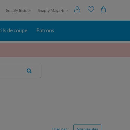
Snaply Insider
Snaply Magazine
ils de coupe
Patrons
Trier par :
Nouveautés