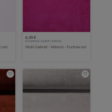
6,30 €
0,5 mètre(s) | 12,60 € / mètre(s)
c uni
Nicki Gabriel - Velours - Fuchsia uni