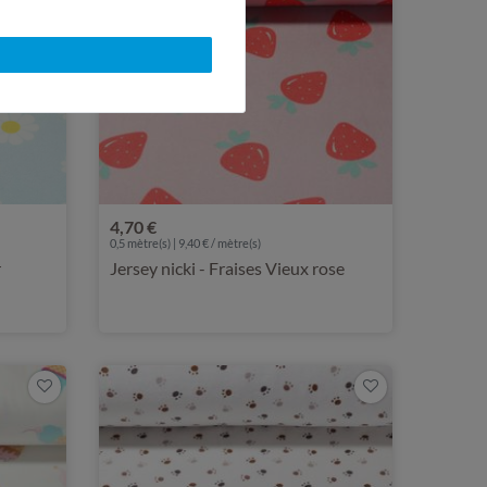
4,70 €
0,5 mètre(s) | 9,40 € / mètre(s)
r
Jersey nicki - Fraises Vieux rose