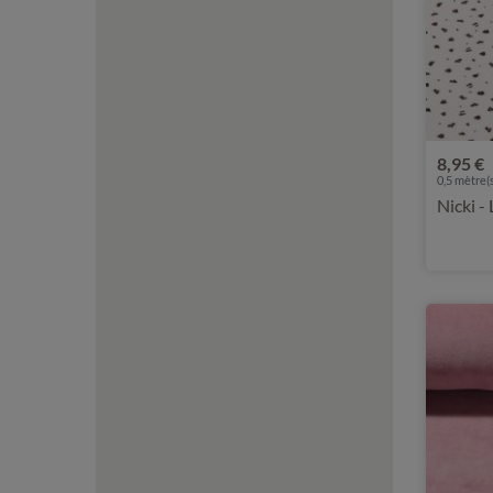
8,95 €
0,5 mètre(s
Nicki -