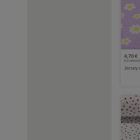
4,70 €
0,5 mètre(s
Jersey n