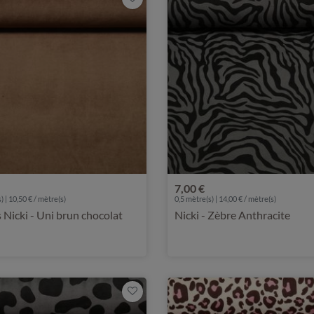
7,00 €
) | 10,50 € / mètre(s)
0,5 mètre(s) | 14,00 € / mètre(s)
 Nicki - Uni brun chocolat
Nicki - Zèbre Anthracite