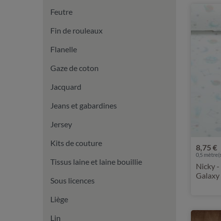
Feutre
Fin de rouleaux
Flanelle
Gaze de coton
Jacquard
Jeans et gabardines
Jersey
Kits de couture
8,75 €
0,5 mètre(s
Tissus laine et laine bouillie
Nicky 
Galaxy
Sous licences
Liège
Lin