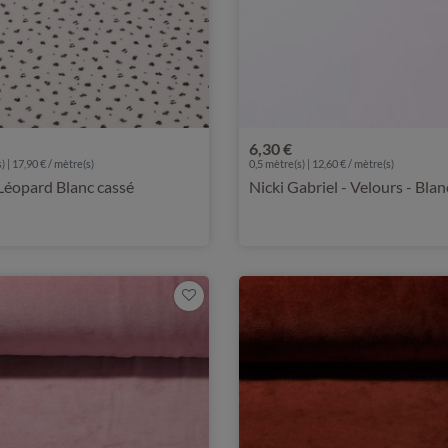
6,30 €
) | 17,90 € / mètre(s)
0,5 mètre(s) | 12,60 € / mètre(s)
 Léopard Blanc cassé
Nicki Gabriel - Velours - Blan