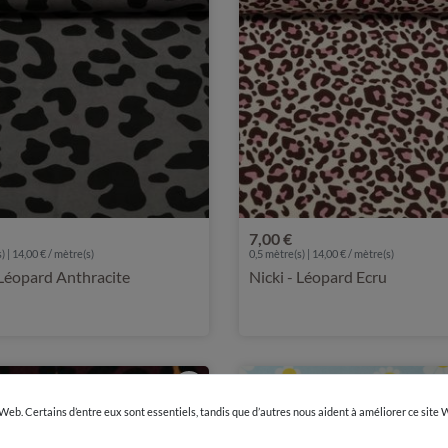
7,00 €
) | 14,00 € / mètre(s)
0,5 mètre(s) | 14,00 € / mètre(s)
 Léopard Anthracite
Nicki - Léopard Ecru
 Web. Certains d’entre eux sont essentiels, tandis que d’autres nous aident à améliorer ce site