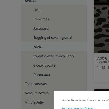
Sweat
Uni
Imprimés
Jacquard
Jogging et sweat gratté
Nicki
Sweat d'été French Terry
7,00 €
0,5 mètre(s
Sweat tricoté
Nicki -
Panneaux
Toile canevas
Velours côtelé
Nous utilisons des cookies sur notre site
Vinyle Jelly
Autres paramètres