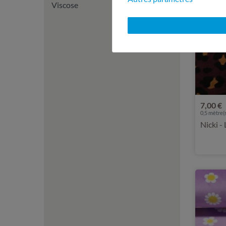
Viscose
7,00 €
0,5 mètre(s
Nicki -