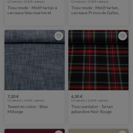
0,5 mètre(s) | 13,50 € / mètre(s)
0,5 mètre(s) | 13,50 € / mètre(s)
Tissu mode - Motif tartan à
Tissu mode - Motif tartan,
carreaux bleu marine et
carreaux Prince de Galles,
camel
Beige et Noir
7,20 €
6,30 €
0,5 mètre(s) | 14,40 € / mètre(s)
0,5 mètre(s) | 12,60 € / mètre(s)
Tweed en coton - Bleu
Tissu pantalon - Tartan
Mélange
gabardine Noir Rouge