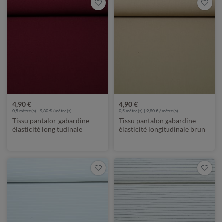
4,90 €
4,90 €
0,5 mètre(s) | 9,80 € / mètre(s)
0,5 mètre(s) | 9,80 € / mètre(s)
Tissu pantalon gabardine -
Tissu pantalon gabardine -
élasticité longitudinale
élasticité longitudinale brun
Bordeaux
chameau