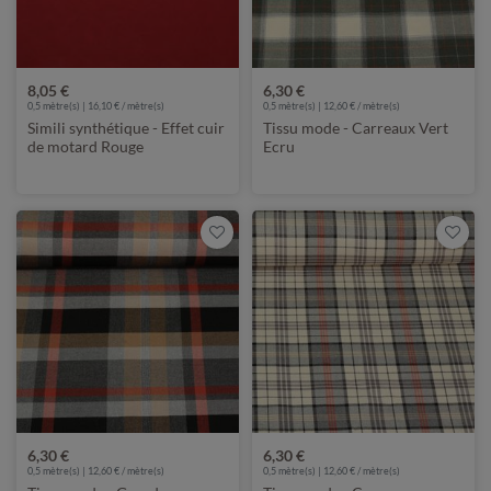
8,05 €
6,30 €
0,5 mètre(s) | 16,10 € / mètre(s)
0,5 mètre(s) | 12,60 € / mètre(s)
Simili synthétique - Effet cuir
Tissu mode - Carreaux Vert
de motard Rouge
Ecru
6,30 €
6,30 €
0,5 mètre(s) | 12,60 € / mètre(s)
0,5 mètre(s) | 12,60 € / mètre(s)