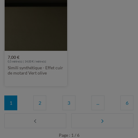
7,00 €
0,5 mètre(s) | 14,00 € / mètre(s)
Simili synthétique - Effet cuir
de motard Vert olive
1
2
3
...
6
Page : 1 / 6