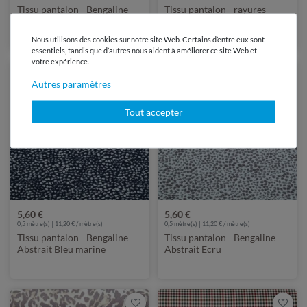
Tissu pantalon - Bengaline
Tissu pantalon - rayures
Abstrait Beige
Bengaline Gris
Nous utilisons des cookies sur notre site Web. Certains d’entre eux sont
essentiels, tandis que d’autres nous aident à améliorer ce site Web et
votre expérience.
Autres paramètres
Tout accepter
5,60 €
5,60 €
0,5 mètre(s) | 11,20 € / mètre(s)
0,5 mètre(s) | 11,20 € / mètre(s)
Tissu pantalon - Bengaline
Tissu pantalon - Bengaline
Abstrait Bleu marine
Abstrait Ecru