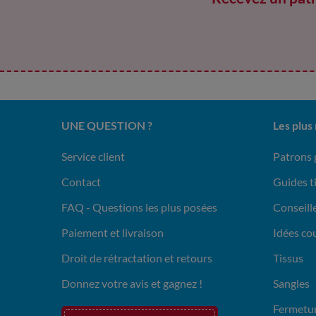
UNE QUESTION ?
Les plus
Service client
Patrons 
Contact
Guides t
FAQ - Questions les plus posées
Conseille
Paiement et livraison
Idées co
Droit de rétractation et retours
Tissus
Donnez votre avis et gagnez !
Sangles
Fermetur