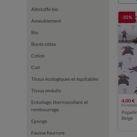
Albstoffe bio
-35%
Ameublement
Bio
Bords côtes
Coton
Cuir
Tissus écologiques et équitables
Tissus enduits
4,00 €
Entoilage, thermocollant et
0,5 mètre(s
rembourrage
Popelin
Beige
Eponge
Fausse fourrure