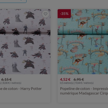
-35%
6,15 €
4,52 €
6,95 €
) | 8,00 € / mètre(s)
0,5 mètre(s) | 9,04 € / mètre(s)
e de coton - Harry Potter
Popeline de coton - Impressi
numérique Madagascar Cirq
Turquoise