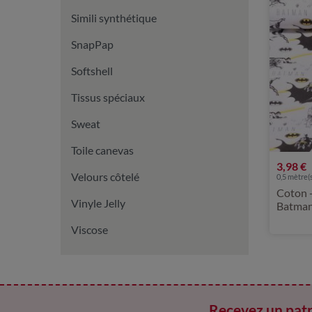
Simili synthétique
SnapPap
Softshell
Tissus spéciaux
Sweat
Toile canevas
3,98 €
Velours côtelé
0,5 mètre(s
Coton 
Vinyle Jelly
Batman
Viscose
Recevez un patr