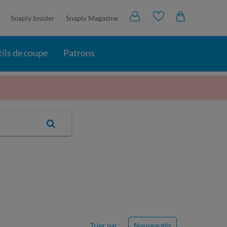
Snaply Insider
Snaply Magazine
ils de coupe
Patrons
Trier par :
Nouveautés