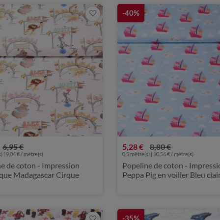
-40%
6,95 €
5,28 €
8,80 €
) | 9,04 € / mètre(s)
0,5 mètre(s) | 10,56 € / mètre(s)
e de coton - Impression
Popeline de coton - Impress
que Madagascar Cirque
Peppa Pig en voilier Bleu clai
-35%