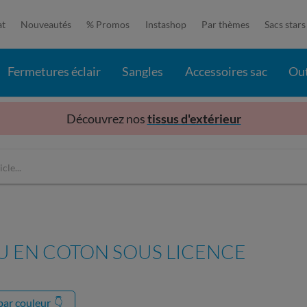
at
Nouveautés
% Promos
Instashop
Par thèmes
Sacs stars
Fermetures éclair
Sangles
Accessoires sac
Out
Découvrez nos
tissus d'extérieur
SU EN COTON SOUS LICENCE
 par couleur
👇