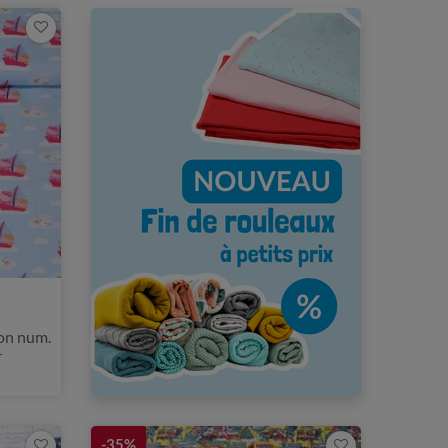
ion num.
r
-35%