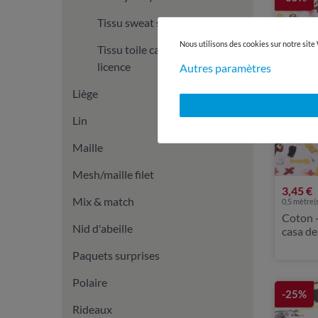
Tissu sweat sous licence
Nous utilisons des cookies sur notre site
Tissu toile canevas sous
licence
Autres paramètres
Liège
Lin
Maille
Mesh/maille filet
3,45 €
Mix & match
0,5 mètre(s
Coton 
Nid d'abeille
casa de
Paquets surprises
Polaire
-25%
Rideaux