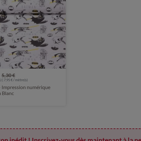
5,30 €
) | 7,95 € / mètre(s)
- Impression numérique
 Blanc
on inédit ! Inscrivez-vous dès maintenant à la n