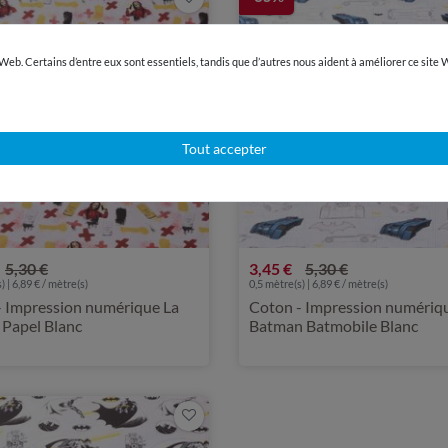
 Web. Certains d’entre eux sont essentiels, tandis que d’autres nous aident à améliorer ce site
Tout accepter
5,30 €
3,45 €
5,30 €
) | 6,89 € / mètre(s)
0,5 mètre(s) | 6,89 € / mètre(s)
- Impression numérique La
Coton - Impression numériq
 Papel Blanc
Batman Batmobile Blanc