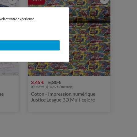
 Web et votre expérience.
3,45 €
5,30 €
0,5 mètre(s) | 6,89 € / mètre(s)
ue
Coton - Impression numérique
Justice League BD Multicolore