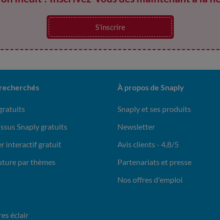
S’inscrire
 recherchés
À propos de Snaply
gratuits
Snaply et ses produits
issus Snaply gratuits
Newsletter
r interactif gratuit
Avis clients - 4,8/5
uture par thèmes
Partenariats et presse
Nos offres d'emploi
es éclair