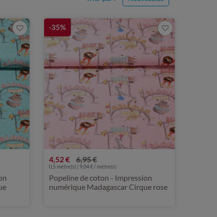
-35%
4,52 €
6,95 €
0,5 mètre(s) | 9,04 € / mètre(s)
on
Popeline de coton - Impression
ue
numérique Madagascar Cirque rose