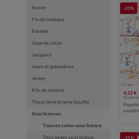
Feutre
-35%
Fin de rouleaux
Flanelle
Gaze de coton
Jacquard
Jeans et gabardines
Jersey
Kits de couture
4,52 €
0,5 mètre(s
Tissus laine et laine bouillie
Popelin
numéri
Sous licences
Blanc
Tissu en coton sous licence
Tissu jersey sous licence
-35%