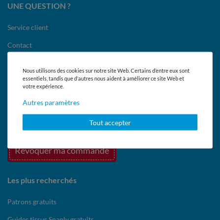
UNE QUESTION ?
Service client
Contact
FAQ - Questions les plus posées
Nous utilisons des cookies sur notre site Web. Certains d’entre eux sont
essentiels, tandis que d’autres nous aident à améliorer ce site Web et
Paiement et livraison
votre expérience.
Droit de rétractation et retours
Autres paramètres
Donnez votre avis et gagnez !
Tout accepter
Révoquer ma commande
Les plus recherchés
Patrons gratuits
Guides tissus Snaply gratuits