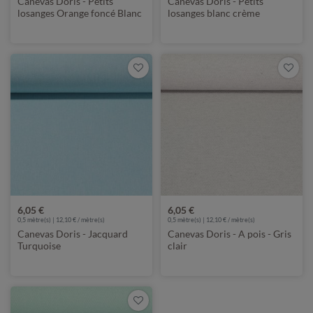
Canevas Doris - Petits
Canevas Doris - Petits
losanges Orange foncé Blanc
losanges blanc crème
6,05 €
6,05 €
0,5 mètre(s) | 12,10 € / mètre(s)
0,5 mètre(s) | 12,10 € / mètre(s)
Canevas Doris - Jacquard
Canevas Doris - A pois - Gris
Turquoise
clair