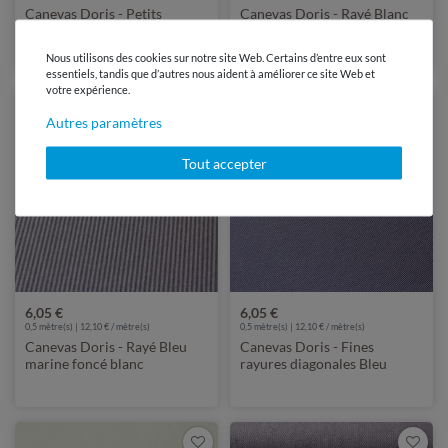
Canevas Doris - Petits
Canevas Doris - Rayé Blanc
losanges - Gris Blanc
jaune
Nous utilisons des cookies sur notre site Web. Certains d’entre eux sont
essentiels, tandis que d’autres nous aident à améliorer ce site Web et
votre expérience.
Autres paramètres
Tout accepter
6,05 €
6,05 €
0,5 mètre(s) | 12,10 € / mètre(s)
0,5 mètre(s) | 12,10 € / mètre(s)
Canevas Doris - Rayé Bleu
Canevas Doris - Fines
marine foncé blanc
rayures diagonales Bleu
marine foncé Blanc