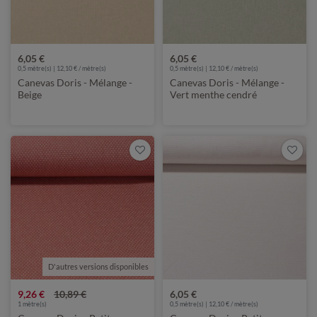
6,05 €
6,05 €
0,5 mètre(s) | 12,10 € / mètre(s)
0,5 mètre(s) | 12,10 € / mètre(s)
Canevas Doris - Mélange -
Canevas Doris - Mélange -
Beige
Vert menthe cendré
D'autres versions disponibles
9,26 €
10,89 €
6,05 €
1
mètre(s)
0,5 mètre(s) | 12,10 € / mètre(s)