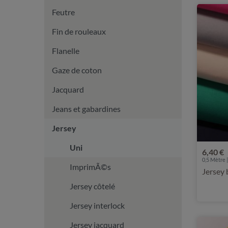
Feutre
Fin de rouleaux
Flanelle
Gaze de coton
Jacquard
Jeans et gabardines
Jersey
Uni
6,40 €
0,5 Mètre |
ImprimÃ©s
Jersey 
Jersey côtelé
Jersey interlock
Jersey jacquard