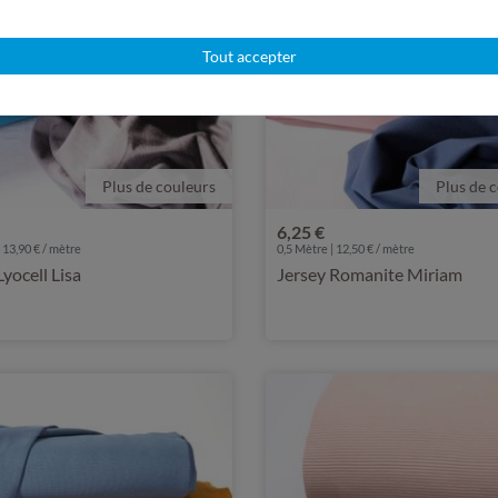
Tout accepter
Plus de couleurs
Plus de 
6,25 €
 13,90 € / mètre
0,5 Mètre | 12,50 € / mètre
Lyocell Lisa
Jersey Romanite Miriam