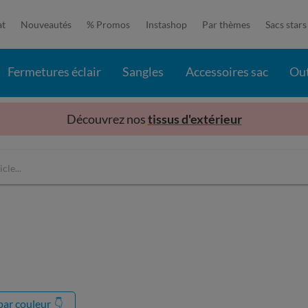
at
Nouveautés
% Promos
Instashop
Par thèmes
Sacs stars
Fermetures éclair
Sangles
Accessoires sac
Out
Découvrez nos
tissus d'extérieur
 par couleur
👇