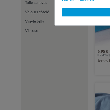
Toile canevas
Velours côtelé
Vinyle Jelly
Viscose
6,95 €
0,5 Mètre |
Jersey 