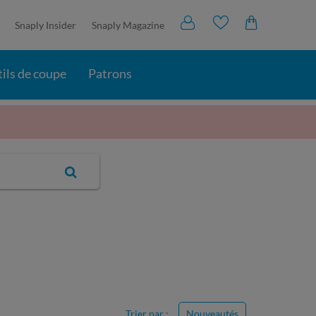
Snaply Insider
Snaply Magazine
ils de coupe
Patrons
Trier par :
Nouveautés