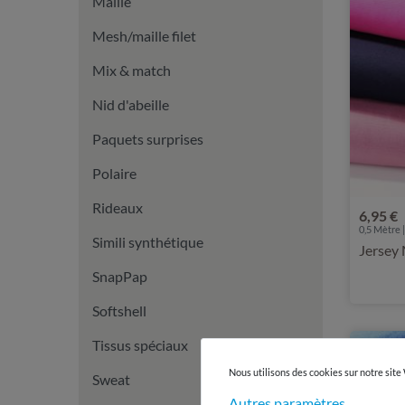
Maille
Mesh/maille filet
Mix & match
Nid d'abeille
Paquets surprises
Polaire
Rideaux
6,95 €
0,5 Mètre |
Simili synthétique
Jersey
SnapPap
Softshell
Tissus spéciaux
Nous utilisons des cookies sur notre site
Sweat
Autres paramètres