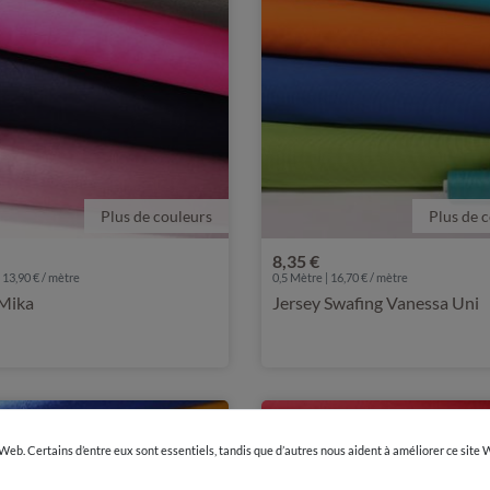
Plus de couleurs
Plus de 
8,35 €
 13,90 € / mètre
0,5 Mètre | 16,70 € / mètre
 Mika
Jersey Swafing Vanessa Uni
 Web. Certains d’entre eux sont essentiels, tandis que d’autres nous aident à améliorer ce site