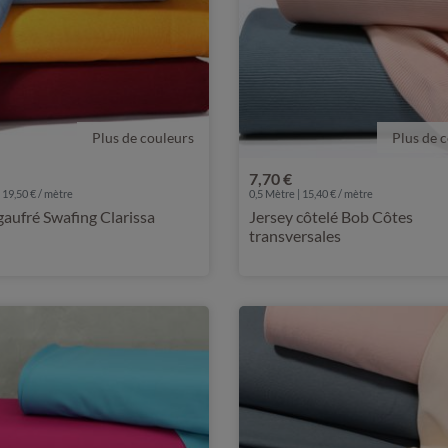
Plus de couleurs
Plus de 
7,70 €
 19,50 € / mètre
0,5 Mètre | 15,40 € / mètre
gaufré Swafing Clarissa
Jersey côtelé Bob Côtes
transversales