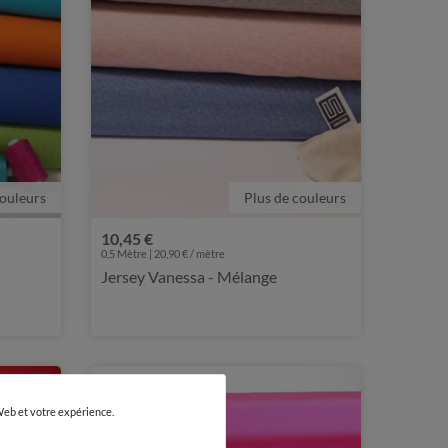
couleurs
Plus de couleurs
10,45 €
0,5 Mètre | 20,90 € / mètre
Jersey Vanessa - Mélange
 Web et votre expérience.