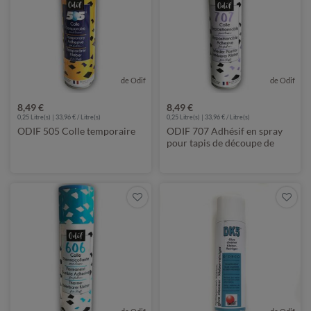
de Odif
de Odif
8,49 €
8,49 €
0,25 Litre(s) | 33,96 € / Litre(s)
0,25 Litre(s) | 33,96 € / Litre(s)
ODIF 505 Colle temporaire
ODIF 707 Adhésif en spray
pour tapis de découpe de
traceur