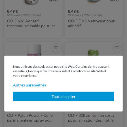
de Odif
de Odif
8,49 €
8,49 €
0,25 Litre(s) | 33,96 € / Litre(s)
0,25 Litre(s) | 33,96 € / Litre(s)
ODIF 606 Adhésif
ODIF DK5 Nettoyant pour
thermodurcissable pour les
adhésif
tissus
Nous utilisons des cookies sur notre site Web. Certains d’entre eux sont
essentiels, tandis que d’autres nous aident à améliorer ce site Web et
votre expérience.
Autres paramètres
de Odif
de Odif
Tout accepter
9,90 €
8,49 €
0,125 Litre(s) | 76,15 € / Litre(s)
0,25 Litre(s) | 33,96 € / Litre(s)
ODIF Patch Power - Colle
ODIF 808 adhésif en spray
permanente en spray pour
pour la fixation des motifs
renfort écussons