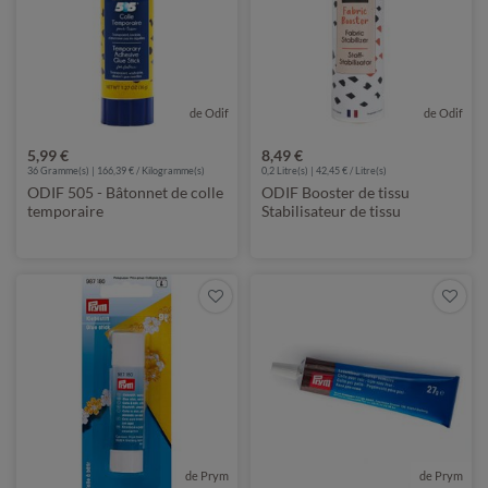
de Odif
de Odif
5,99 €
8,49 €
36 Gramme(s) | 166,39 € / Kilogramme(s)
0,2 Litre(s) | 42,45 € / Litre(s)
ODIF 505 - Bâtonnet de colle
ODIF Booster de tissu
temporaire
Stabilisateur de tissu
de Prym
de Prym