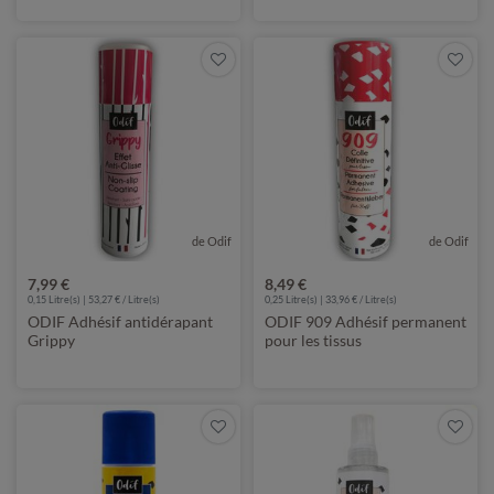
de Odif
de Odif
7,99 €
8,49 €
0,15 Litre(s) | 53,27 € / Litre(s)
0,25 Litre(s) | 33,96 € / Litre(s)
ODIF Adhésif antidérapant
ODIF 909 Adhésif permanent
Grippy
pour les tissus