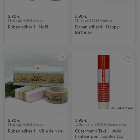
5,90 €
5,90 €
33
mètre(s) | 0,18 € / mètre(s)
33
mètre(s) | 0,18 € / mètre(s)
Ruban adhésif - Noël
Ruban adhésif - Happy
Birthday
de Gütermann
5,90 €
3,95 €
33
mètre(s) | 0,18 € / mètre(s)
10 Gramme(s) | 395,00 € / Kilogramme(s)
Ruban adhésif - Ville de Noël
Gütermann Textil - stylo
fixateur pour textiles 10g