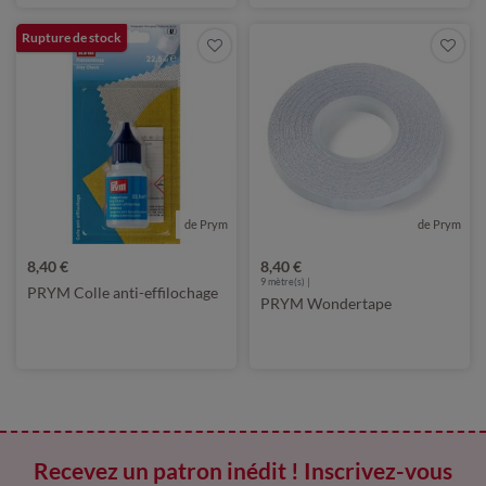
Rupture de stock
de Prym
de Prym
8,40 €
8,40 €
9
mètre(s) |
PRYM Colle anti-effilochage
PRYM Wondertape
Recevez un patron inédit ! Inscrivez-vous