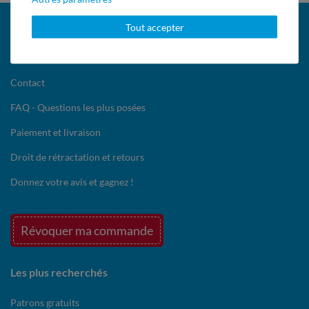
UNE QUESTION ?
Tout accepter
Service client
Contact
FAQ - Questions les plus posées
Paiement et livraison
Droit de rétractation et retours
Donnez votre avis et gagnez !
Révoquer ma commande
Les plus recherchés
Patrons gratuits