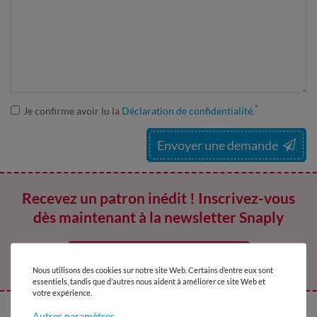
*
Je confirme avoir lu la
Déclaration de confidentialité
.
Envoyer une demande
Recevez un patron inédit ! Inscrivez-vous
dès maintenant à la newsletter Snaply
S’inscrire
Nous utilisons des cookies sur notre site Web. Certains d’entre eux sont
essentiels, tandis que d’autres nous aident à améliorer ce site Web et
votre expérience.
Autres paramètres