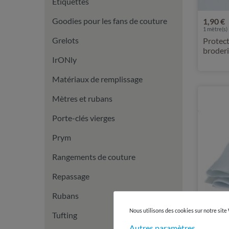
Étiquettes
Goodies pour les fans de couture
1,90 €
1
mètre(s)
Grelots
Protec
broderi
IrONly
mètre
Matériaux de remplissage
Mètres et rubans
Porte-clés vierges
Prym
Rangements de couture
Repassage
Rubans
Nous utilisons des cookies sur notre site
Tufting
Autres paramètres