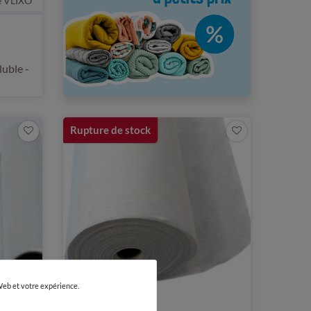
e VLIXO
uble -
Rupture de stock
 Web et votre expérience.
e VLIXO