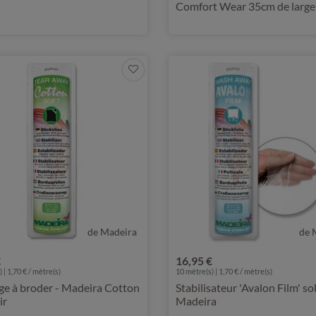
Comfort Wear 35cm de large
de Madeira
de 
€
16,95 €
 | 1,70 € / mètre(s)
10
mètre(s) | 1,70 € / mètre(s)
ge à broder - Madeira Cotton
Stabilisateur 'Avalon Film' so
ir
Madeira