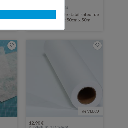
19,90 €
50
mètre(s) | 0,40 € / mètre(s)
Rouleau détachable stabilisateur de
x 25 m
broderie Vlieseline 50cm x 50m
de VLIXO
12,90 €
25
mètre(s) | 0,52 € / mètre(s)