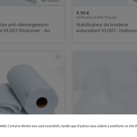
de VLIXO
d
9,90 €
10 Pièce(s) | 0,99 € / Pièce(s)
tion anti-démangeaison
Stabilisateur de broderie
e VLIXO Stickcover - Au
autocollant VLIXO - hydrosol
imprimable - 10 feuilles
 Web. Certains d’entre eux sont essentiels, tandis que d’autres nous aident à améliorer ce site
de VLIXO
d