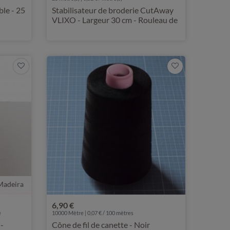
ble - 25
Stabilisateur de broderie CutAway
VLIXO - Largeur 30 cm - Rouleau de
25 m
Madeira
6,90 €
é
10000 Mètre | 0,07 € / 100 mètres
 -
Cône de fil de canette - Noir