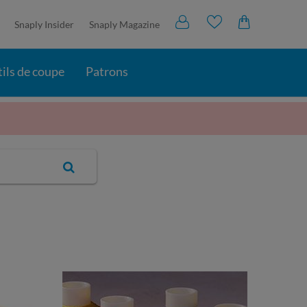
Snaply Insider
Snaply Magazine
ils de coupe
Patrons