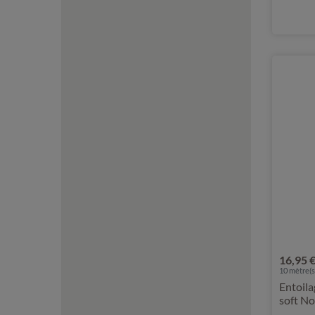
16,95 
10
mètre(s)
Entoila
soft No