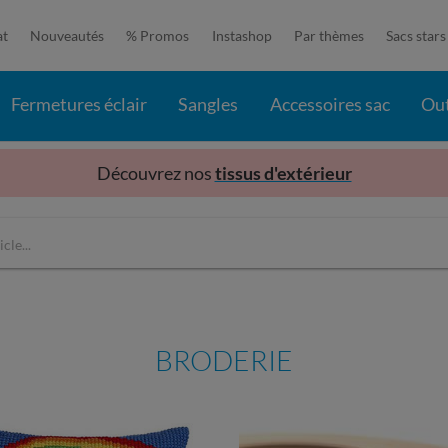
at
Nouveautés
% Promos
Instashop
Par thèmes
Sacs stars
Fermetures éclair
Sangles
Accessoires sac
Out
Découvrez nos
tissus d'extérieur
BRODERIE