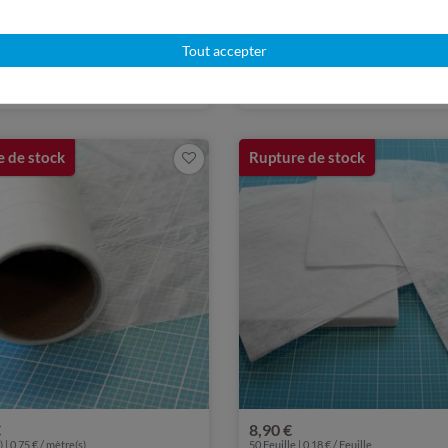
14,90 €
 | 0,40 € / mètre(s)
25
mètre(s) | 0,60 € / mètre(s)
sateur de broderie déchirable
Stabilisateur de broderie
Tout accepter
- 30 cm x 25 m
hydrosoluble VLIXO - 30 cm 
 de stock
Rupture de stock
€
8,90 €
 | 0,75 € / mètre(s)
50 Feuille | 0,18 € / Feuille