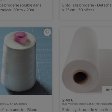
 de broderie soluble dans
Entoilage broderie - Détacha
 Rouleau 30cm x 20m
x 25 cm - 50 pièces
de 
2,40 €
e | 0,07 € / 100 mètres
0.35 Mètre(s) carré | 6,86 € / Mètre(s) carr
 fil de canette - Blanc
Entoilage broderie Vlieseline