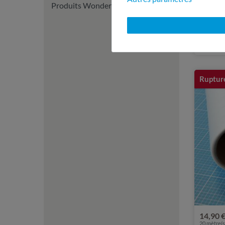
Produits Wonder
9,90 €
25
mètre(s)
Stabili
VLIXO 
Rupture
14,90 
20
mètre(s)