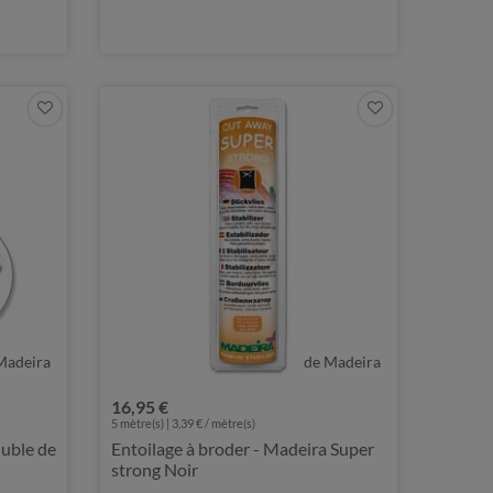
Madeira
de Madeira
16,95 €
5
mètre(s) | 3,39 € / mètre(s)
luble de
Entoilage à broder - Madeira Super
strong Noir