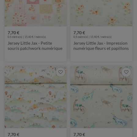
7,70 €
7,70 €
0,5 mètre(s) | 15,40 € / mètre(s)
0,5 mètre(s) | 15,40 € / mètre(s)
Jersey Little Jax - Petite
Jersey Little Jax - Impression
souris patchwork numérique
numérique fleurs et papillons
Rose
beige clair
7,70 €
7,70 €