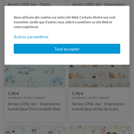
Jersey Little Jax - Oasis
Jersey Little Jax - Impression
numérique Animaux
numérique Dino Mobil
sauvages Ecru
Hellmint
Nous utilisons des cookies sur notre site Web. Certains d’entre eux sont
essentiels, tandis que d’autres nous aident à améliorer ce site Web et
votre expérience.
Autres paramètres
Tout accepter
7,70 €
7,70 €
0,5 mètre(s) | 15,40 € / mètre(s)
0,5 mètre(s) | 15,40 € / mètre(s)
Jersey Little Jax - Impression
Jersey Little Jax - Impression
numérique Dino mobile bleu
numérique drôle de train
doux
Beige