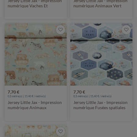
Jersey Little Jax - Impression
Jersey Little Jax - Impression
numérique Vaches Et
numérique Animaux Vert
Chevaux Ecru
menthe
7,70 €
7,70 €
0,5 mètre(s) | 15,40 € / mètre(s)
0,5 mètre(s) | 15,40 € / mètre(s)
Jersey Little Jax - Impression
Jersey Little Jax - Impression
numérique Animaux
numérique Fusées spatiales
sauvages et Arche Vert
Ecru Bleu
menthe