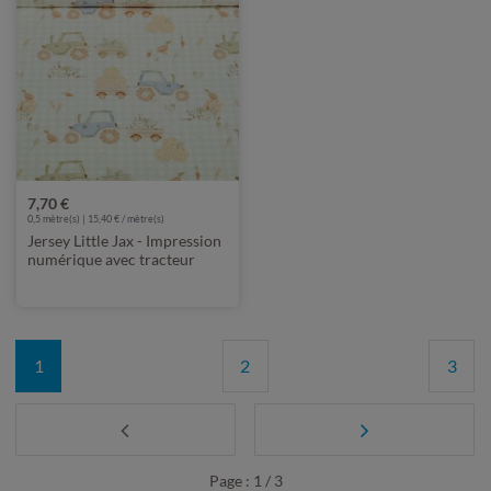
7,70 €
0,5 mètre(s) | 15,40 € / mètre(s)
Jersey Little Jax - Impression
numérique avec tracteur
Beige
1
2
3
Page : 1 / 3