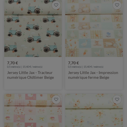
7,70 €
7,70 €
0,5 mètre(s) | 15,40 € / mètre(s)
0,5 mètre(s) | 15,40 € / mètre(s)
Jersey Little Jax - Tracteur
Jersey Little Jax - Impression
numérique Oldtimer Beige
numérique ferme Beige