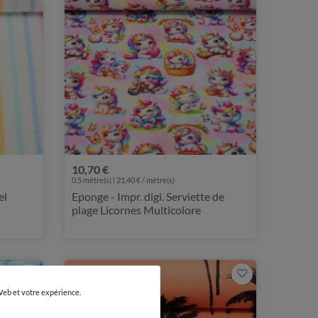
10,70 €
0,5 mètre(s) | 21,40 € / mètre(s)
el
Eponge - Impr. digi. Serviette de
plage Licornes Multicolore
 Web et votre expérience.