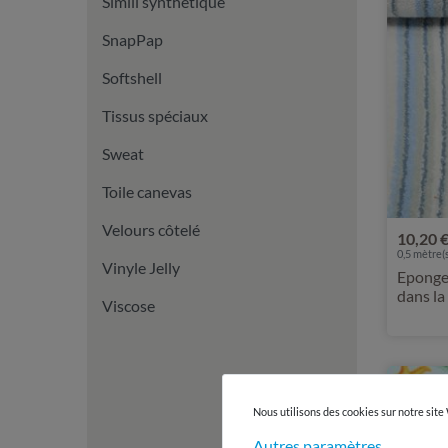
Simili synthétique
SnapPap
Softshell
Tissus spéciaux
Sweat
Toile canevas
Velours côtelé
10,20 
0,5 mètre(s
Vinyle Jelly
Eponge 
dans la
Viscose
Nous utilisons des cookies sur notre site
Autres paramètres