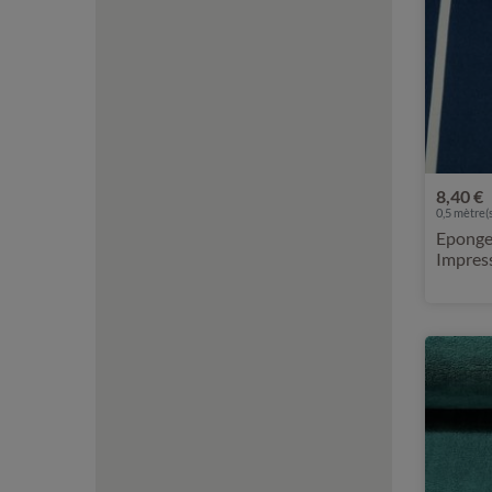
8,40 €
0,5 mètre(s
Eponge 
Impress
marine