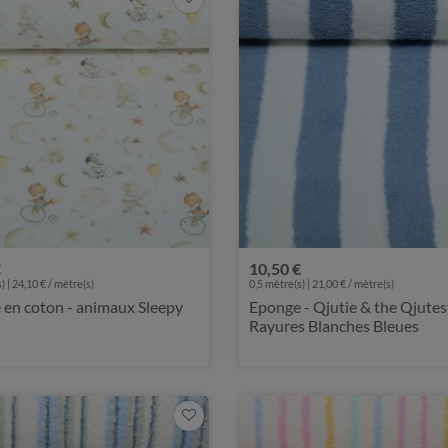
€
10,50 €
) | 24,10 € / mètre(s)
0,5 mètre(s) | 21,00 € / mètre(s)
 en coton - animaux Sleepy
Eponge - Qjutie & the Qjutes
Rayures Blanches Bleues