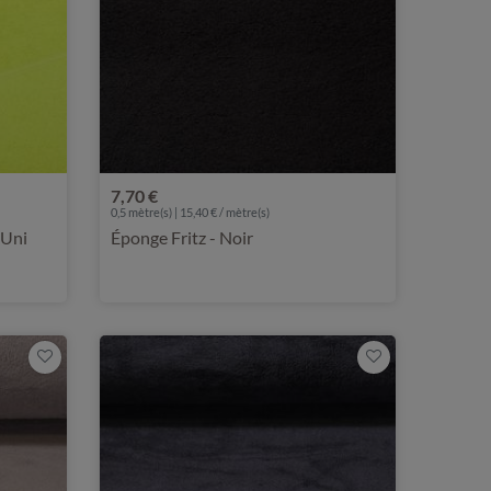
7,70 €
0,5 mètre(s) | 15,40 € / mètre(s)
 Uni
Éponge Fritz - Noir