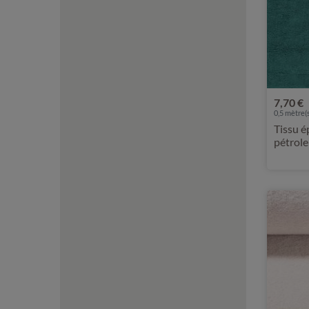
7,70 €
0,5 mètre(s
Tissu é
pétrole