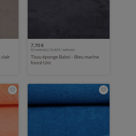
7,70 €
0,5 mètre(s) | 15,40 € / mètre(s)
clair
Tissu éponge Babsi - Bleu marine
foncé Uni