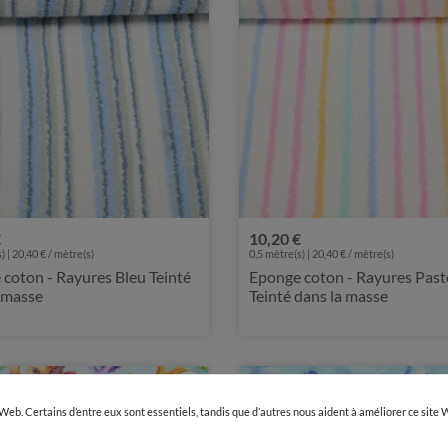
€
10,20 €
) | 20,40 € / mètre(s)
0,5 mètre(s) | 20,40 € / mètre(s)
coton - Rayures Bleu Teinté
Eponge coton - Rayures Past
 masse
Teinté dans la masse
 Web. Certains d’entre eux sont essentiels, tandis que d’autres nous aident à améliorer ce site