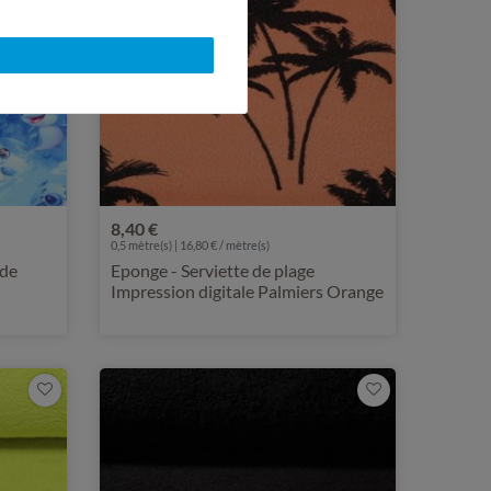
8,40 €
0,5 mètre(s) | 16,80 € / mètre(s)
 de
Eponge - Serviette de plage
Impression digitale Palmiers Orange