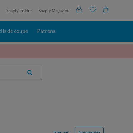
Snaply Insider
Snaply Magazine
ils de coupe
Patrons
Trier par :
Nouveautés