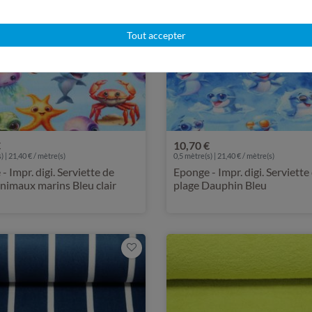
Tout accepter
€
10,70 €
) | 21,40 € / mètre(s)
0,5 mètre(s) | 21,40 € / mètre(s)
- Impr. digi. Serviette de
Eponge - Impr. digi. Serviette
nimaux marins Bleu clair
plage Dauphin Bleu