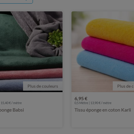
Plus de couleurs
Plus de 
6,95 €
 15,40 € / mètre
0,5 Mètre | 13,90 € / mètre
ponge Babsi
Tissu éponge en coton Karli