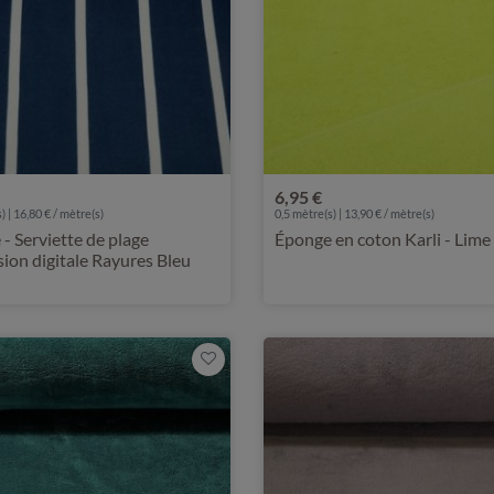
6,95 €
) | 16,80 € / mètre(s)
0,5 mètre(s) | 13,90 € / mètre(s)
- Serviette de plage
Éponge en coton Karli - Lime
ion digitale Rayures Bleu