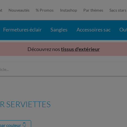
at
Nouveautés
% Promos
Instashop
Par thèmes
Sacs stars
Fermetures éclair
Sangles
Accessoires sac
Out
Découvrez nos
tissus d'extérieur
R SERVIETTES
 par couleur
👇