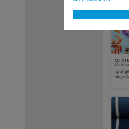
10,70 
0,5 mètre(s
Eponge 
plage A