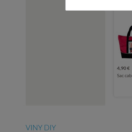
4,90 €
Sac cab
VINY DIY