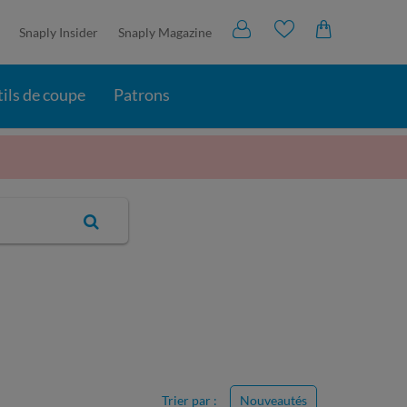
Snaply Insider
Snaply Magazine
ils de coupe
Patrons
Trier par :
Nouveautés