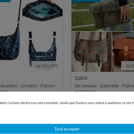
de Viny DIY
de V
3,00 €
doulière - Ginette - Patron
Sac besace - Gabrielle - Patr
que
numérique
 Web. Certains d’entre eux sont essentiels, tandis que d’autres nous aident à améliorer ce site
uté
Nouveauté
Tout accepter