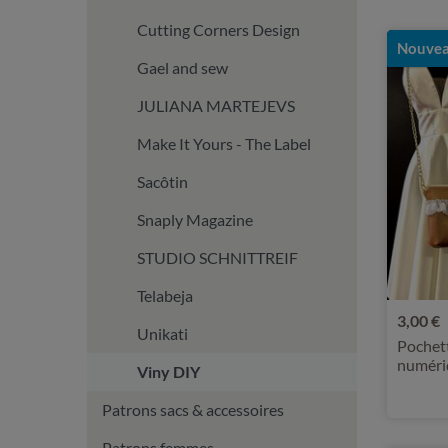
Cutting Corners Design
Nouvea
Gael and sew
JULIANA MARTEJEVS
Make It Yours - The Label
Sacôtin
Snaply Magazine
STUDIO SCHNITTREIF
Telabeja
3,00 €
Unikati
Pochett
numéri
Viny DIY
Patrons sacs & accessoires
Patrons femmes