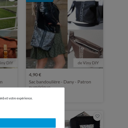
iny DIY
de Viny DIY
4,90 €
on
Sac bandoulière - Dany - Patron
numérique
 Web et votre expérience.
Nouveauté