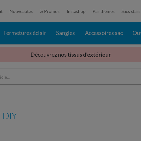
at
Nouveautés
% Promos
Instashop
Par thèmes
Sacs stars
Fermetures éclair
Sangles
Accessoires sac
Out
Découvrez nos
tissus d'extérieur
 DIY