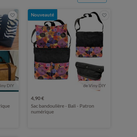
Nouveauté
iny DIY
de Viny DIY
4,90 €
rique
Sac bandoulière - Bali - Patron
numérique