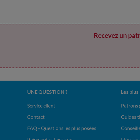
Recevez un patr
UNE QUESTION ?
Les plus
Service client
Patrons 
Contact
Guides t
FAQ - Questions les plus posées
Conseille
Paiement et livraison
Idées co