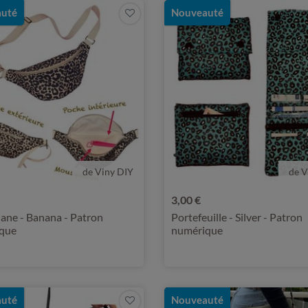
uté
Nouveauté
de Viny DIY
de V
3,00 €
ane - Banana - Patron
Portefeuille - Silver - Patron
que
numérique
uté
Nouveauté