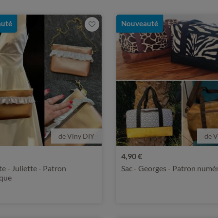
uté
Nouveauté
de Viny DIY
de V
4,90 €
e - Juliette - Patron
Sac - Georges - Patron numé
que