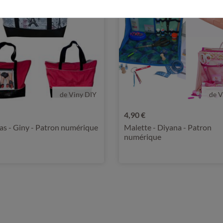
de Viny DIY
de V
4,90 €
as - Giny - Patron numérique
Malette - Diyana - Patron
numérique