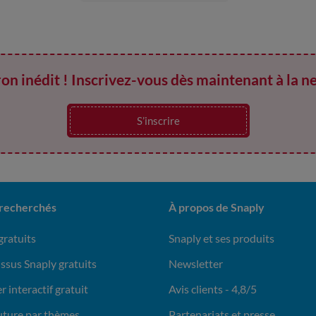
on inédit ! Inscrivez-vous dès maintenant à la n
S’inscrire
 recherchés
À propos de Snaply
gratuits
Snaply et ses produits
issus Snaply gratuits
Newsletter
r interactif gratuit
Avis clients - 4,8/5
uture par thèmes
Partenariats et presse