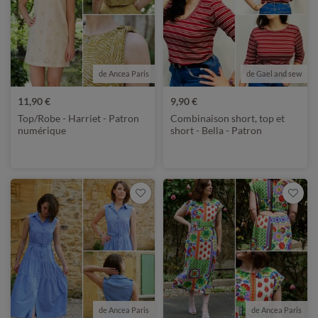
de Ancea Paris
de Gael and sew
11,90 €
9,90 €
Top/Robe - Harriet - Patron
Combinaison short, top et
numérique
short - Bella - Patron
numérique
de Ancea Paris
de Ancea Paris