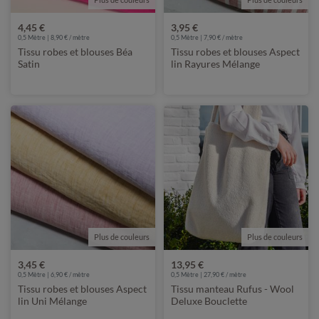
4,45 €
3,95 €
0,5 Mètre | 8,90 € / mètre
0,5 Mètre | 7,90 € / mètre
Tissu robes et blouses Béa
Tissu robes et blouses Aspect
Satin
lin Rayures Mélange
Plus de couleurs
Plus de couleurs
3,45 €
13,95 €
0,5 Mètre | 6,90 € / mètre
0,5 Mètre | 27,90 € / mètre
Tissu robes et blouses Aspect
Tissu manteau Rufus - Wool
lin Uni Mélange
Deluxe Bouclette