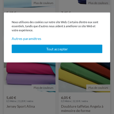
Plus de couleurs
Plus de couleurs
5,60 €
7,45 €
0,5 Mètre | 11,20 € / mètre
0,5 Mètre | 14,90 € / mètre
Tissu robes et blouses
Tissu de manteau Scott
Nous utilisons des cookies sur notre site Web. Certains d’entre eux sont
Valentina
essentiels, tandis que d’autres nous aident à améliorer ce site Web et
votre expérience.
Autres paramètres
Tout accepter
Plus de couleurs
Plus de couleurs
5,60 €
6,05 €
0,5 Mètre | 11,20 € / mètre
0,5 Mètre | 12,10 € / mètre
Jersey Sport Alina
Doublure taffetas Angela à
mémoire de forme