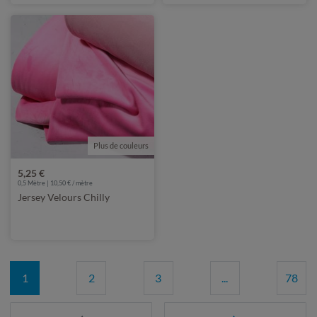
Plus de couleurs
5,25 €
0,5 Mètre | 10,50 € / mètre
Jersey Velours Chilly
1
2
3
...
78