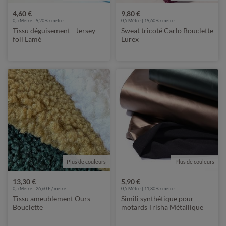
4,60 €
9,80 €
0,5 Mètre | 9,20 € / mètre
0,5 Mètre | 19,60 € / mètre
Tissu déguisement - Jersey
Sweat tricoté Carlo Bouclette
foil Lamé
Lurex
Plus de couleurs
Plus de couleurs
13,30 €
5,90 €
0,5 Mètre | 26,60 € / mètre
0,5 Mètre | 11,80 € / mètre
Tissu ameublement Ours
Simili synthétique pour
Bouclette
motards Trisha Métallique