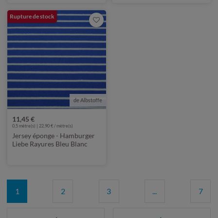
Rupture de stock
de Albstoffe
11,45 €
0,5 mètre(s) | 22,90 € / mètre(s)
Jersey éponge - Hamburger
Liebe Rayures Bleu Blanc
1
2
3
...
7