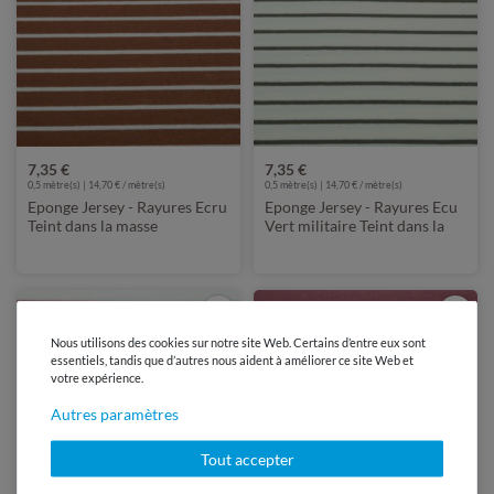
7,35 €
7,35 €
0,5 mètre(s) | 14,70 € / mètre(s)
0,5 mètre(s) | 14,70 € / mètre(s)
Eponge Jersey - Rayures Ecru
Eponge Jersey - Rayures Ecu
Teint dans la masse
Vert militaire Teint dans la
masse
Nous utilisons des cookies sur notre site Web. Certains d’entre eux sont
essentiels, tandis que d’autres nous aident à améliorer ce site Web et
votre expérience.
Autres paramètres
Tout accepter