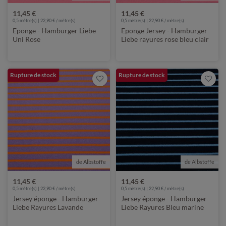
11,45 €
11,45 €
0,5 mètre(s) | 22,90 € / mètre(s)
0,5 mètre(s) | 22,90 € / mètre(s)
Eponge - Hamburger Liebe
Eponge Jersey - Hamburger
Uni Rose
Liebe rayures rose bleu clair
Rupture de stock
Rupture de stock
de Albstoffe
de Albstoffe
11,45 €
11,45 €
0,5 mètre(s) | 22,90 € / mètre(s)
0,5 mètre(s) | 22,90 € / mètre(s)
Jersey éponge - Hamburger
Jersey éponge - Hamburger
Liebe Rayures Lavande
Liebe Rayures Bleu marine
Orange