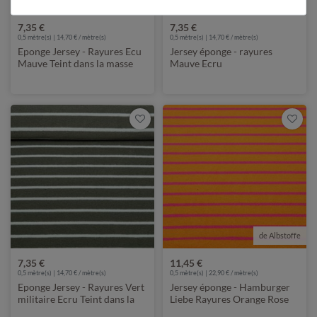
7,35 €
7,35 €
0,5 mètre(s) | 14,70 € / mètre(s)
0,5 mètre(s) | 14,70 € / mètre(s)
Eponge Jersey - Rayures Ecu
Jersey éponge - rayures
Mauve Teint dans la masse
Mauve Ecru
de Albstoffe
7,35 €
11,45 €
0,5 mètre(s) | 14,70 € / mètre(s)
0,5 mètre(s) | 22,90 € / mètre(s)
Eponge Jersey - Rayures Vert
Jersey éponge - Hamburger
militaire Ecru Teint dans la
Liebe Rayures Orange Rose
masse
vif