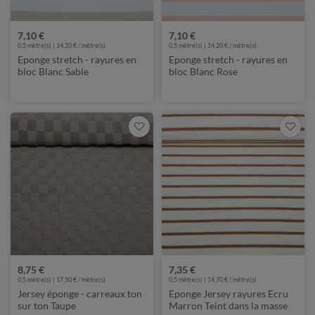
7,10 €
7,10 €
0,5 mètre(s) | 14,20 € / mètre(s)
0,5 mètre(s) | 14,20 € / mètre(s)
Eponge stretch - rayures en
Eponge stretch - rayures en
bloc Blanc Sable
bloc Blanc Rose
8,75 €
7,35 €
0,5 mètre(s) | 17,50 € / mètre(s)
0,5 mètre(s) | 14,70 € / mètre(s)
Jersey éponge - carreaux ton
Eponge Jersey rayures Ecru
sur ton Taupe
Marron Teint dans la masse