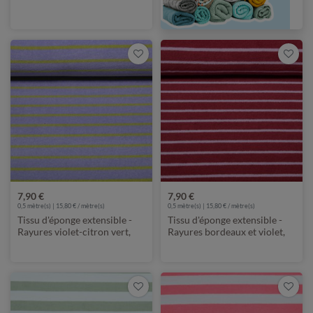
7,90 €
7,90 €
0,5 mètre(s) | 15,80 € / mètre(s)
0,5 mètre(s) | 15,80 € / mètre(s)
Tissu d'éponge extensible -
Tissu d'éponge extensible -
Rayures violet-citron vert,
Rayures bordeaux et violet,
teint dans la masse
teint dans la masse