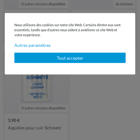
D'autres versions disponibles
de Schmetz
de Schmetz
3,90 €
6,50 €
5 Pièce(s) | 0,78 € / Pièce(s)
10 Pièce(s) | 0,65 € / Pièce(s)
Nous utilisons des cookies sur notre site Web. Certains d’entre eux sont
Aiguilles Schmetz Microtex
Schmetz Set - Aiguilles
essentiels, tandis que d’autres nous aident à améliorer ce site Web et
universelles, Stretch et Jeans
votre expérience.
Autres paramètres
Tout accepter
D'autres versions disponibles
de Schmetz
3,90 €
Aiguilles pour cuir Schmetz