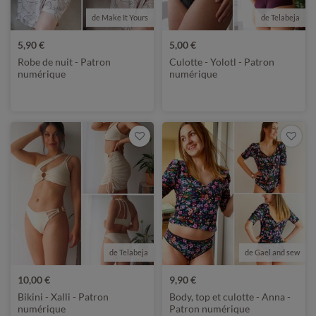
de Make It Yours
de Telabeja
5,90 €
5,00 €
Robe de nuit - Patron
Culotte - Yolotl - Patron
numérique
numérique
de Telabeja
de Gael and sew
10,00 €
9,90 €
Bikini - Xalli - Patron
Body, top et culotte - Anna -
numérique
Patron numérique