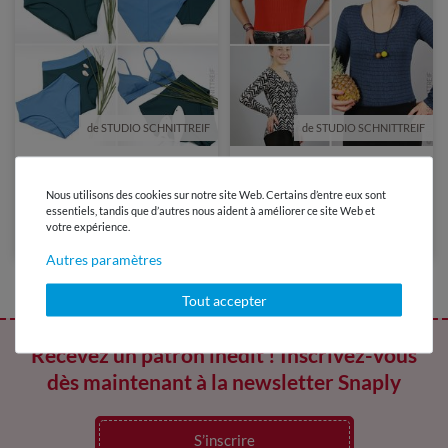
de STUDIO SCHNITTREIF
de STUDIO SCHNITTREIF
7,90 €
7,90 €
Bas de bikini ou culotte taille
Body - MADAME BECKY -
Nous utilisons des cookies sur notre site Web. Certains d’entre eux sont
haute - MADAME APRIL -
Patron numérique
essentiels, tandis que d’autres nous aident à améliorer ce site Web et
Patron numérique
votre expérience.
Autres paramètres
Tout accepter
Recevez un patron inédit ! Inscrivez-vous
dès maintenant à la newsletter Snaply
S’inscrire