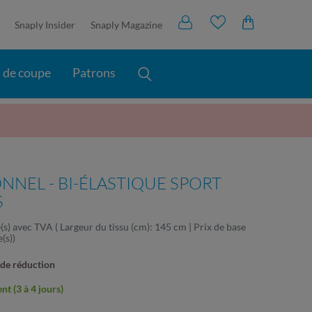
Snaply Insider
Snaply Magazine
s de coupe
Patrons
NNEL - BI-ÉLASTIQUE SPORT
S
(s)
avec TVA
( Largeur du tissu (cm): 145 cm | Prix de base
e(s)
)
 de réduction
t (3 à 4 jours)