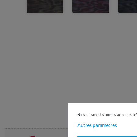
Déplacez la souris sur l'image p
Nous utilisons des cookies sur notre site
Autres paramètres