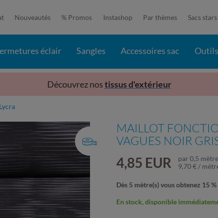
at
Nouveautés
% Promos
Instashop
Par thèmes
Sacs stars
ermetures éclair
Sangles
Accessoires sac
Outil
Découvrez nos
tissus d'extérieur
 Lycra
MAILLOT FONCTIO
VAGUES NOIR GRI
4,85 EUR
par
0,5
mètre
9,70 € / mètr
Dès 5 mètre(s) vous obtenez 15 %
En stock, disponible immédiatemen