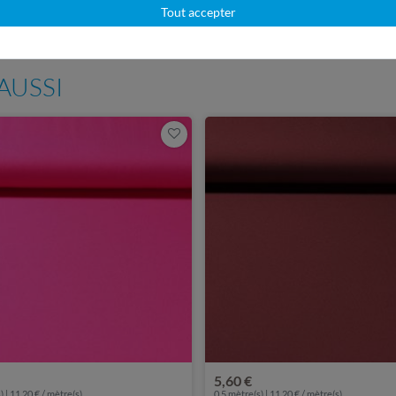
Service client réactif
Tout accepter
Plus de 98% d'avis positif
en 24h
AUSSI
5,60 €
) | 11,20 € / mètre(s)
0,5 mètre(s) | 11,20 € / mètre(s)