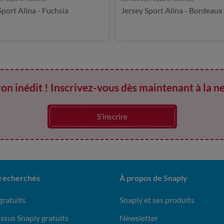
Sport Alina - Fuchsia
Jersey Sport Alina - Bordeaux
on inédit ! Inscrivez-vous dès maintenant à la n
S’inscrire
 recherchés
À propos de Snaply
gratuits
Snaply et ses produits
issus Snaply gratuits
Newsletter