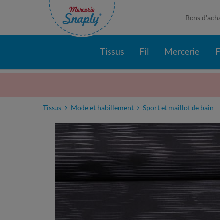
Bons d'ach
Tissus
Fil
Mercerie
F
Tissus
Mode et habillement
Sport et maillot de bain -