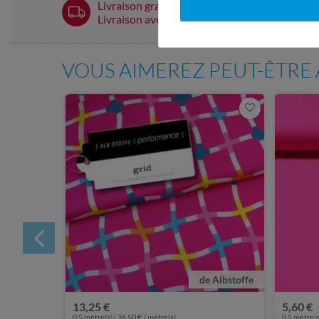
Livraison gratuite à partir de 60 € -
Livraison avec DHL
VOUS AIMEREZ PEUT-ÊTRE 
de Albstoffe
13,25 €
5,60 €
0,5 mètre(s) | 26,50 € / mètre(s)
0,5 mètre(s