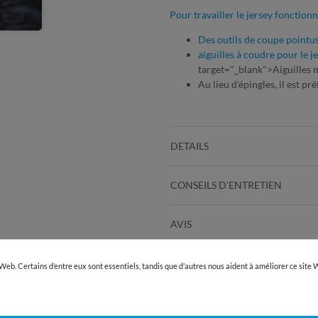
Pour travailler le jersey fonctio
Des outils de coupe pointus
aiguilles à coudre pour le j
target="_blank">Aiguilles 
Au lieu d'épingles, il est pr
DETAILS
CONSEILS D'ENTRETIEN
AVIS
INFORMATIONS DU FABRICAN
our zoomer
 Web. Certains d’entre eux sont essentiels, tandis que d’autres nous aident à améliorer ce site