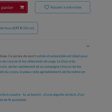
 panier
Ajouter à votre liste
de tissu
0,97 €
(10 cm)
isée. Ce jersey de sport
solide et extensible est idéal pour
ants de course et les vêtements de yoga. Le tissu très
spirant, sèche rapidement et accompagne chacun de tes
ée du corps, la peau reste agréablement sèche même en
icile à coudre - tu as besoin : d'une aiguille stretch, d'un
t de fil polyester.