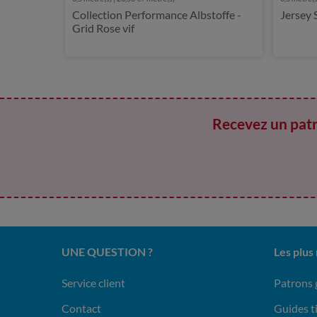
Collection Performance Albstoffe -
Jersey 
Grid Rose vif
Recevez un patr
UNE QUESTION ?
Les plus
Service client
Patrons 
Contact
Guides t