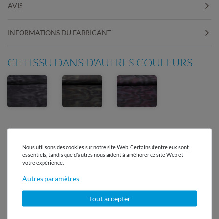
AVIS
INFORMATIONS DU FABRICANT
CE TISSU DANS D'AUTRES COULEURS
Nous utilisons des cookies sur notre site Web. Certains d’entre eux sont
essentiels, tandis que d’autres nous aident à améliorer ce site Web et
Livraison gratuite à partir de 60 €
votre expérience.
-
Livraison avec DHL
Autres paramètres
Service client réactif
Tout accepter
en 24h