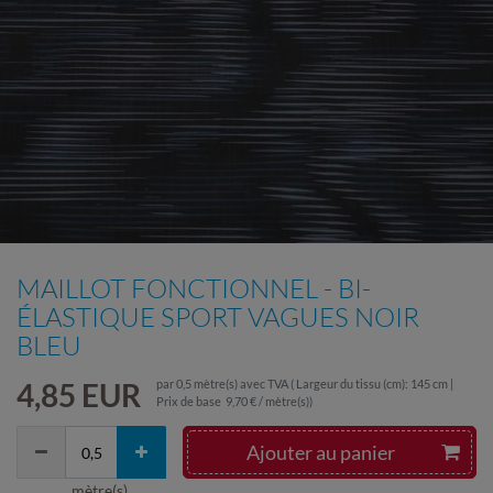
MAILLOT FONCTIONNEL - BI-
ÉLASTIQUE SPORT VAGUES NOIR
BLEU
4,85 EUR
par
0,5
mètre(s)
avec TVA
( Largeur du tissu (cm): 145 cm |
Prix de base
9,70 € / mètre(s)
)
Ajouter au panier
mètre(s)