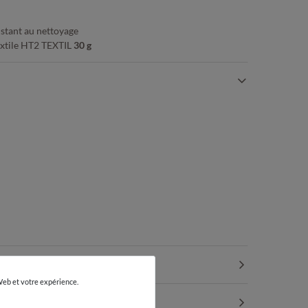
istant au nettoyage
textile HT2 TEXTIL
30 g
 Web et votre expérience.
T