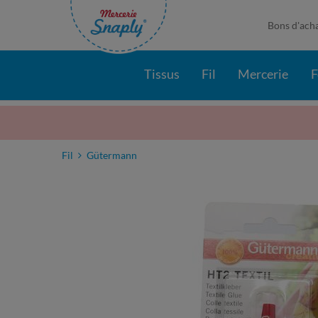
Bons d'ach
Tissus
Fil
Mercerie
F
Fil
Gütermann