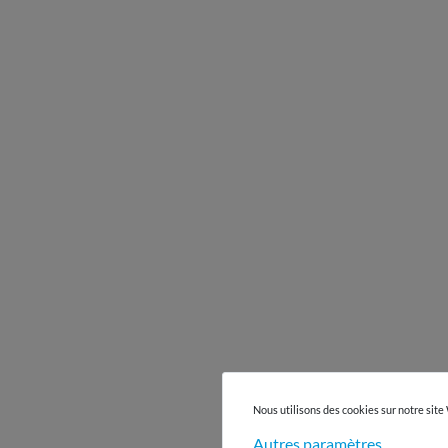
Nous utilisons des cookies sur notre site
Autres paramètres
Déplacez la souris sur l'image p