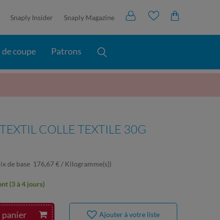
Snaply Insider
Snaply Magazine
s de coupe
Patrons
EXTIL COLLE TEXTILE 30G
ix de base
176,67 € / Kilogramme(s)
)
t (3 à 4 jours)
 panier
Ajouter à votre liste