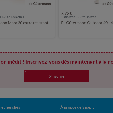
de Gütermann
de Gü
7,95 €
 1,65 € / 100 mètres
400
mètre(s) | 0,02 € / mètre(s)
nn Mara 30 extra résistant
Fil Gütermann Outdoor 40 - 
on inédit ! Inscrivez-vous dès maintenant à la n
S’inscrire
 recherchés
À propos de Snaply