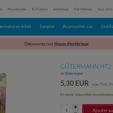
at
Nouveautés
% Promos
Instashop
Par thèmes
Sacs stars
ermetures éclair
Sangles
Accessoires sac
Outil
Découvrez nos
tissus d'extérieur
GÜTERMANN HT2 T
de
Gütermann
5,30 EUR
avec TVA
(
Pr
En stock, disponible immédiatemen
Ajouter au