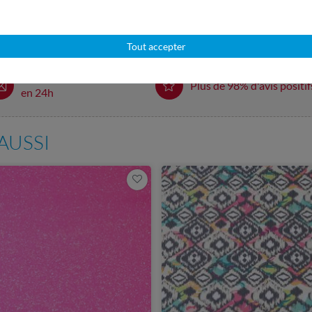
our zoomer
Tout accepter
Service client réactif
Plus de 98% d'avis positif
en 24h
AUSSI