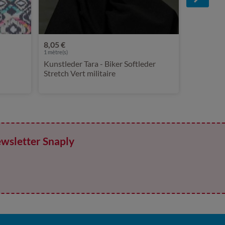
8,05 €
1
mètre(s)
Kunstleder Tara - Biker Softleder
Stretch Vert militaire
ewsletter Snaply