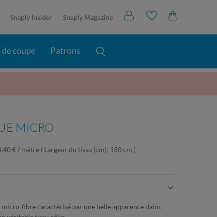
Snaply Insider
Snaply Magazine
s de coupe
Patrons
QUE MICRO
4,40 € / mètre
( Largeur du tissu (cm): 150 cm )
 micro-fibre caractérisé par une belle apparence daim.
 véritable tissu câlin.