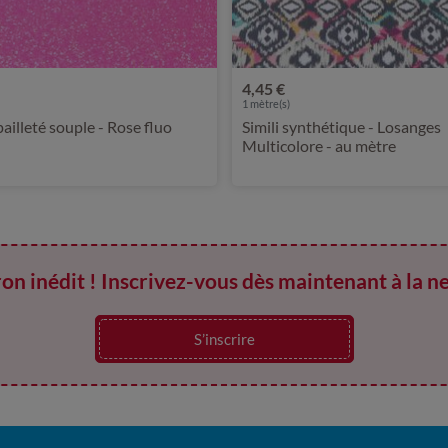
4,45 €
1
mètre(s)
pailleté souple - Rose fluo
Simili synthétique - Losanges
Multicolore - au mètre
on inédit ! Inscrivez-vous dès maintenant à la n
S’inscrire