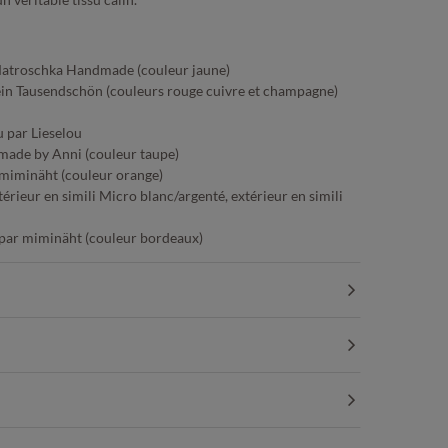
 Matroschka Handmade (couleur jaune)
ein Tausendschön (couleurs rouge cuivre et champagne)
 par Lieselou
made by Anni (couleur taupe)
r miminäht (couleur orange)
érieur en simili Micro blanc/argenté, extérieur en simili
 par miminäht (couleur bordeaux)