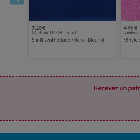
7,20 €
4,90 €
0,5 mètre(s) | 14,40 € / mètre(s)
1
mètre(s)
Simili synthétique Micro - Bleu roi
Vinyle 
Recevez un patr