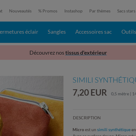
at
Nouveautés
% Promos
Instashop
Par thèmes
Sacs stars
ermetures éclair
Sangles
Accessoires sac
Outil
Découvrez nos
tissus d'extérieur
SIMILI SYNTHÉTI
7,20 EUR
0,5 mètre | 1
DESCRIPTION
Micro
est un
simili synthétique
en
Avec sa surface douce, Micro est un