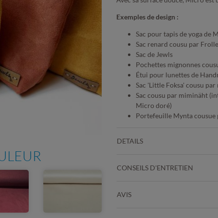
Exemples de design :
Sac pour tapis de yoga de
Sac renard cousu par Froll
Sac de Jewls
Pochettes mignonnes cousu
Étui pour lunettes de Hand
Sac 'Little Foksa' cousu pa
Sac cousu par miminäht (int
Micro doré)
Portefeuille Mynta cousue
DETAILS
OULEUR
CONSEILS D'ENTRETIEN
AVIS