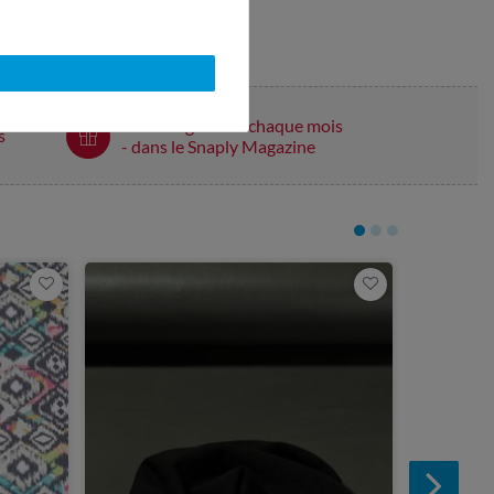
Patrons gratuits chaque mois
s
- dans le Snaply Magazine
5,90 €
1
mètre(s)
Simili sy
Trisha Mé
Extensibl