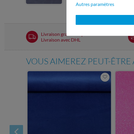
Autres paramètres
Déplacez la souris sur l'image p
Livraison gratuite à partir de 60 € -
Livraison avec DHL
VOUS AIMEREZ PEUT-ÊTRE 