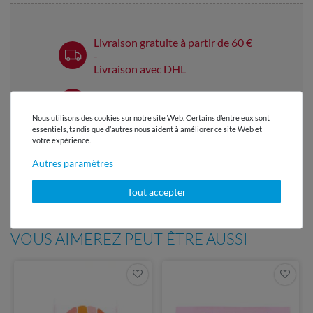
Livraison gratuite à partir de 60 €
-
Livraison avec DHL
Service client réactif
en 24h
Nous utilisons des cookies sur notre site Web. Certains d’entre eux sont
essentiels, tandis que d’autres nous aident à améliorer ce site Web et
Plus de 98% d'avis positifs
votre expérience.
Autres paramètres
Patrons gratuits chaque mois
- dans le Snaply Magazine
Tout accepter
VOUS AIMEREZ PEUT-ÊTRE AUSSI